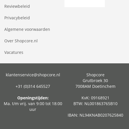
Reviewbeleid
Privacybeleid
Algemene voorwaarden
Over Shopcore.nl
Vacatures
klantenservice@shopcore.nl
Shopcore
Grutbroek 30
+31 (0)314 645527
7008AM Doetinchem
Openingstijden:
KvK: 09168921
Ma. t/m vrij. van 9:00 tot 18:00
BTW: NL001863765B10
uur
IBAN: NL94KNAB0207625840