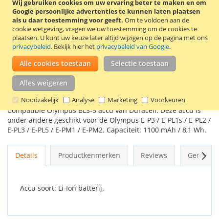
Wij gebruiken cookies om uw ervaring beter te maken en om
Google persoonlijke advertenties te kunnen laten plaatsen
als u daar toestemming voor geeft.
Om te voldoen aan de
In Winkelwagen
cookie wetgeving, vragen we uw toestemming om de cookies te
plaatsen.
U kunt uw keuze later altijd wijzigen op de pagina met ons
privacybeleid
. Bekijk hier het
privacybeleid van Google
.
Alle cookies toestaan
Selectie toestaan
VOEG TOE AAN VERLANGLIJST
Alles weigeren
TOEVOEGEN OM TE VERGELIJKEN
Noodzakelijk
Analyse
Marketing
Voorkeuren
Compatible Olympus BLS-5 accu van Duracell. Deze accu is
onder andere geschikt voor de Olympus E-P3 / E-PL1s / E-PL2 /
E-PL3 / E-PL5 / E-PM1 / E-PM2. Capaciteit: 1100 mAh / 8,1 Wh.
Volg
Details
Productkenmerken
Reviews
Gerelate
Accu soort: Li-Ion batterij.