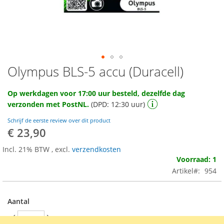
Olympus BLS-5 accu (Duracell)
Ga
naar
het
Op werkdagen voor 17:00 uur besteld, dezelfde dag
begin
verzonden met PostNL.
(DPD: 12:30 uur)
van
de
Schrijf de eerste review over dit product
afbeeldingen-
€ 23,90
gallerij
Incl. 21% BTW
,
excl.
verzendkosten
Voorraad: 1
Artikel
954
Aantal