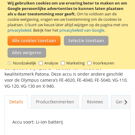
Wij gebruiken cookies om uw ervaring beter te maken en om
Google persoonlijke advertenties te kunnen laten plaatsen
als u daar toestemming voor geeft.
Om te voldoen aan de
In Winkelwagen
cookie wetgeving, vragen we uw toestemming om de cookies te
plaatsen.
U kunt uw keuze later altijd wijzigen op de pagina met ons
privacybeleid
. Bekijk hier het
privacybeleid van Google
.
Alle cookies toestaan
Selectie toestaan
VOEG TOE AAN VERLANGLIJST
Alles weigeren
TOEVOEGEN OM TE VERGELIJKEN
Noodzakelijk
Analyse
Marketing
Voorkeuren
Compatible Olympus Li-70B accu van het Duitse
kwaliteitsmerk Patona. Deze accu is onder andere geschikt
voor de Olympus camera’s FE-4020, FE-4040, FE-5040, VG-110,
VG-120, VG-130 en X-940.
Volg
Details
Productkenmerken
Reviews
Gerelate
Accu soort: Li-ion batterij