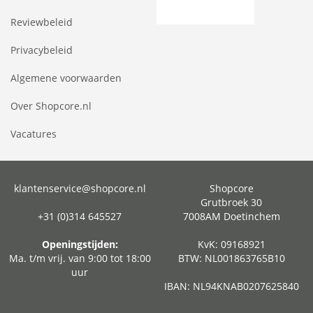
Reviewbeleid
Privacybeleid
Algemene voorwaarden
Over Shopcore.nl
Vacatures
klantenservice@shopcore.nl
Shopcore
Grutbroek 30
+31 (0)314 645527
7008AM Doetinchem
Openingstijden:
KvK: 09168921
Ma. t/m vrij. van 9:00 tot 18:00
BTW: NL001863765B10
uur
IBAN: NL94KNAB0207625840