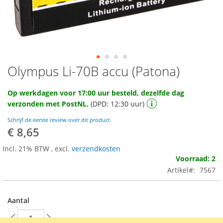
Olympus Li-70B accu (Patona)
Ga
naar
het
Op werkdagen voor 17:00 uur besteld, dezelfde dag
begin
verzonden met PostNL.
(DPD: 12:30 uur)
van
de
Schrijf de eerste review over dit product
afbeeldingen-
€ 8,65
gallerij
Incl. 21% BTW
,
excl.
verzendkosten
Voorraad: 2
Artikel
7567
Aantal