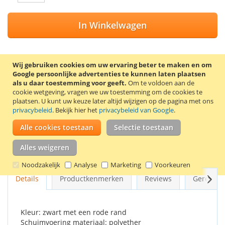
In Winkelwagen
Wij gebruiken cookies om uw ervaring beter te maken en om
Google persoonlijke advertenties te kunnen laten plaatsen
VOEG TOE AAN VERLANGLIJST
als u daar toestemming voor geeft.
Om te voldoen aan de
cookie wetgeving, vragen we uw toestemming om de cookies te
TOEVOEGEN OM TE VERGELIJKEN
plaatsen.
U kunt uw keuze later altijd wijzigen op de pagina met ons
privacybeleid
. Bekijk hier het
privacybeleid van Google
.
De Cerva FM-3 oorkappen verlagen het geluidsniveau met
gemiddeld 34 dB. De oorkappen hebben met schuim gevulde
Alle cookies toestaan
Selectie toestaan
afdichtingskussens en een duurzame, gemakkelijk verstelbare
hoofdband. De lichte en comfortabele hoofdband zorgt voor
Alles weigeren
weinig druk, zelfs als deze lange tijd wordt gedragen.
Noodzakelijk
Analyse
Marketing
Voorkeuren
Volg
Details
Productkenmerken
Reviews
Gerelate
Kleur: zwart met een rode rand
Schuimvoering materiaal: polyether