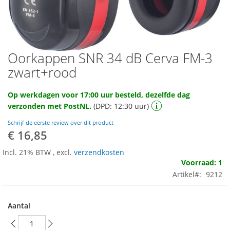
Oorkappen SNR 34 dB Cerva FM-3
Ga
naar
zwart+rood
het
begin
Op werkdagen voor 17:00 uur besteld, dezelfde dag
van
verzonden met PostNL.
(DPD: 12:30 uur)
de
afbeeldingen-
Schrijf de eerste review over dit product
gallerij
€ 16,85
Incl. 21% BTW
,
excl.
verzendkosten
Voorraad: 1
Artikel
9212
Aantal