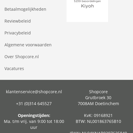
Betaalmogelijkheden
Reviewbeleid
Privacybeleid
Algemene voorwaarden
Over Shopcore.nl
Vacatures
klantenservice@shopcore.nl
Shopcore
Grutbroek 30
+31 (0)314 645527
7008AM Doetinchem
Openingstijden:
KvK: 09168921
Ma. t/m vrij. van 9:00 tot 18:00
BTW: NL001863765B10
uur