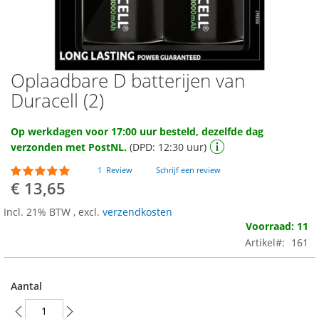
Oplaadbare D batterijen van
Ga
naar
Duracell (2)
het
begin
Op werkdagen voor 17:00 uur besteld, dezelfde dag
van
verzonden met PostNL.
(DPD: 12:30 uur)
de
afbeeldingen-
Waardering:
1
Review
Schrijf een review
gallerij
100
100
% of
€ 13,65
Incl. 21% BTW
,
excl.
verzendkosten
Voorraad: 11
Artikel
161
Aantal