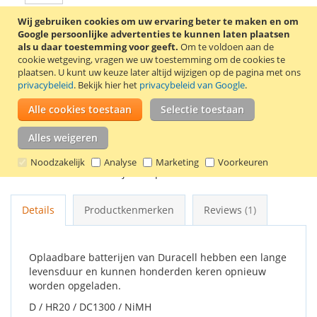
Wij gebruiken cookies om uw ervaring beter te maken en om
Google persoonlijke advertenties te kunnen laten plaatsen
In Winkelwagen
als u daar toestemming voor geeft.
Om te voldoen aan de
cookie wetgeving, vragen we uw toestemming om de cookies te
plaatsen.
U kunt uw keuze later altijd wijzigen op de pagina met ons
privacybeleid
. Bekijk hier het
privacybeleid van Google
.
VOEG TOE AAN VERLANGLIJST
Alle cookies toestaan
Selectie toestaan
TOEVOEGEN OM TE VERGELIJKEN
Alles weigeren
Oplaadbare D batterijen van Duracell met een capaciteit van
Noodzakelijk
Analyse
Marketing
Voorkeuren
3000 mAh. Per 2 batterijen verpakt.
Details
Productkenmerken
Reviews
1
Oplaadbare batterijen van Duracell hebben een lange
levensduur en kunnen honderden keren opnieuw
worden opgeladen.
D / HR20 / DC1300 / NiMH