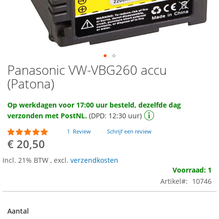
Panasonic VW-VBG260 accu
Ga
naar
(Patona)
het
begin
Op werkdagen voor 17:00 uur besteld, dezelfde dag
van
verzonden met PostNL.
(DPD: 12:30 uur)
de
afbeeldingen-
Waardering:
1
Review
Schrijf een review
gallerij
100
100
% of
€ 20,50
Incl. 21% BTW
,
excl.
verzendkosten
Voorraad: 1
Artikel
10746
Aantal