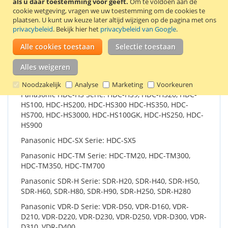
als u daar toestemming voor geeft.
Om te voldoen aan de
Deze accu is onder andere geschikt voor de:
cookie wetgeving, vragen we uw toestemming om de cookies te
Panasonic AG-HMC70
plaatsen.
U kunt uw keuze later altijd wijzigen op de pagina met ons
privacybeleid
. Bekijk hier het
privacybeleid van Google
.
Panasonic HDC-DX Serie: HDC-DX1, HDC-DX3, HDC-
DX1EG-S
Alle cookies toestaan
Selectie toestaan
Panasonic HDC-SD Serie: HDC-SD3, HDC-SD5, HDC-
Alles weigeren
SD7, HDC-SD9, HDC-SD10, HDC-SD20, HDC-SD100,
HDC-SD200, HDC-SD300, HDC-SD600, HDC-SD707
Noodzakelijk
Analyse
Marketing
Voorkeuren
Panasonic HDC-HS Serie: HDC-HS9, HDC-HS20, HDC-
HS100, HDC-HS200, HDC-HS300 HDC-HS350, HDC-
HS700, HDC-HS3000, HDC-HS100GK, HDC-HS250, HDC-
HS900
Panasonic HDC-SX Serie: HDC-SX5
Panasonic HDC-TM Serie: HDC-TM20, HDC-TM300,
HDC-TM350, HDC-TM700
Panasonic SDR-H Serie: SDR-H20, SDR-H40, SDR-H50,
SDR-H60, SDR-H80, SDR-H90, SDR-H250, SDR-H280
Panasonic VDR-D Serie: VDR-D50, VDR-D160, VDR-
D210, VDR-D220, VDR-D230, VDR-D250, VDR-D300, VDR-
D310, VDR-D400