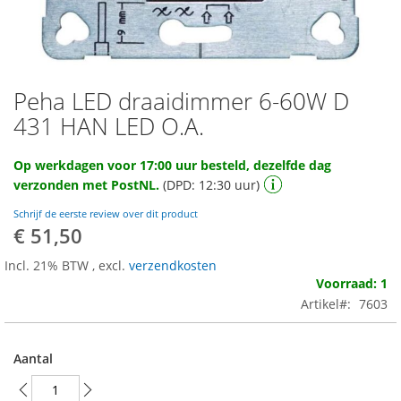
Peha LED draaidimmer 6-60W D
Ga
naar
431 HAN LED O.A.
het
begin
Op werkdagen voor 17:00 uur besteld, dezelfde dag
van
verzonden met PostNL.
(DPD: 12:30 uur)
de
afbeeldingen-
Schrijf de eerste review over dit product
gallerij
€ 51,50
Incl. 21% BTW
,
excl.
verzendkosten
Voorraad: 1
Artikel
7603
Aantal