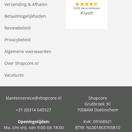
Verzending & Afhalen
Betaalmogelijkheden
Reviewbeleid
Privacybeleid
Algemene voorwaarden
Over Shopcore.nl
Vacatures
klantenservice@shopcore.nl
Shopcore
Grutbroek 30
+31 (0)314 645527
7008AM Doetinchem
Openingstijden:
KvK: 09168921
Ma. t/m vrij. van 9:00 tot 18:00
BTW: NL001863765B10