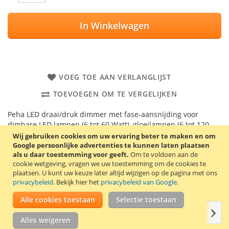
In Winkelwagen
VOEG TOE AAN VERLANGLIJST
TOEVOEGEN OM TE VERGELIJKEN
Peha LED draai/druk dimmer met fase-aansnijding voor
dimbare LED lampen (6 tot 60 Watt), gloeilampen (6 tot 120
Watt), hoogvolt halogeenlampen (6 tot 120 Watt) en andere
Wij gebruiken cookies om uw ervaring beter te maken en om
ohmse verbruikers met druk-wisselschakelaar. De dimmer
Google persoonlijke advertenties te kunnen laten plaatsen
als u daar toestemming voor geeft.
Om te voldoen aan de
kan worden gecombineerd met een Peha dimmerknop en
cookie wetgeving, vragen we uw toestemming om de cookies te
afdekraam (niet meegeleverd), maar is ook universeel
plaatsen.
U kunt uw keuze later altijd wijzigen op de pagina met ons
toepasbaar op de meeste afdekkingen van Jung, Gira en
privacybeleid
. Bekijk hier het
privacybeleid van Google
.
Berker (voor Busch-Jaeger is een as-adapter nodig).
Alle cookies toestaan
Selectie toestaan
Volg
Details
Productkenmerken
Reviews
Gerelate
Alles weigeren