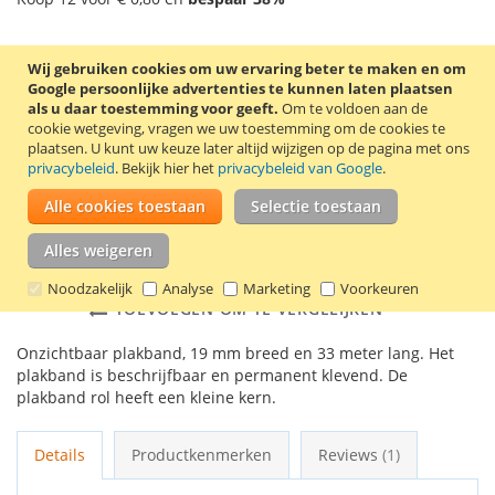
Aantal
Wij gebruiken cookies om uw ervaring beter te maken en om
Google persoonlijke advertenties te kunnen laten plaatsen
als u daar toestemming voor geeft.
Om te voldoen aan de
cookie wetgeving, vragen we uw toestemming om de cookies te
plaatsen.
U kunt uw keuze later altijd wijzigen op de pagina met ons
In Winkelwagen
privacybeleid
. Bekijk hier het
privacybeleid van Google
.
Alle cookies toestaan
Selectie toestaan
Alles weigeren
VOEG TOE AAN VERLANGLIJST
Noodzakelijk
Analyse
Marketing
Voorkeuren
TOEVOEGEN OM TE VERGELIJKEN
Onzichtbaar plakband, 19 mm breed en 33 meter lang. Het
plakband is beschrijfbaar en permanent klevend. De
plakband rol heeft een kleine kern.
Details
Productkenmerken
Reviews
1