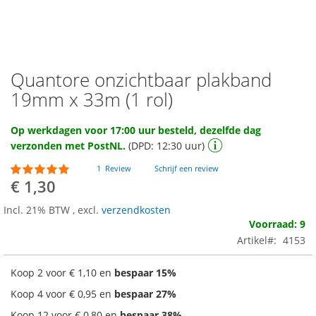
Quantore onzichtbaar plakband
Ga
naar
19mm x 33m (1 rol)
het
begin
Op werkdagen voor 17:00 uur besteld, dezelfde dag
van
verzonden met PostNL.
(DPD: 12:30 uur)
de
afbeeldingen-
Waardering:
1
Review
Schrijf een review
gallerij
100
100
% of
€ 1,30
Incl. 21% BTW
,
excl.
verzendkosten
Voorraad: 9
Artikel
4153
Koop 2 voor
€ 1,10
en
bespaar
15
%
Koop 4 voor
€ 0,95
en
bespaar
27
%
Koop 12 voor
€ 0,80
en
bespaar
38
%