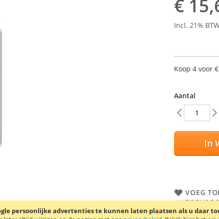
€ 15,
Incl. 21% BT
Koop 4 voor
€
Aantal
In 
VOEG TO
TOEVOEG
le persoonlijke advertenties te kunnen laten plaatsen als u daar t