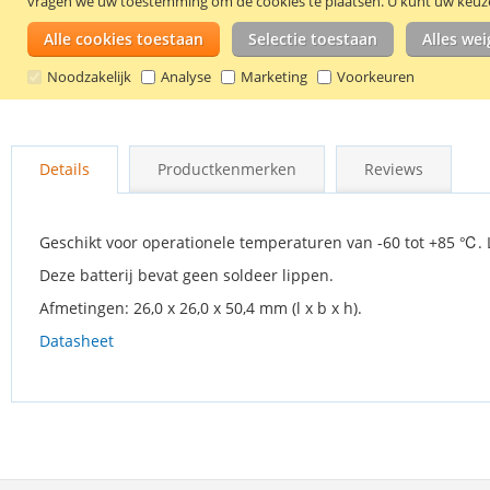
vragen we uw toestemming om de cookies te plaatsen.
U kunt uw keuze 
Alle cookies toestaan
Selectie toestaan
Alles we
Noodzakelijk
Analyse
Marketing
Voorkeuren
Ga
naar
Details
Productkenmerken
Reviews
het
begin
van
de
Geschikt voor operationele temperaturen van -60 tot +85 ℃. L
afbeeldingen-
Deze batterij bevat geen soldeer lippen.
gallerij
Afmetingen: 26,0 x 26,0 x 50,4 mm (l x b x h).
Datasheet