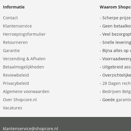
Informatie
Waarom Shopco
Contact
- Scherpe prijz
Klantenservice
- Geen betaalko
Herroepingsformulier
- Veel bezorgop
Retourneren
- Snelle leverin
Garantie
- Bijna alles op
Verzending & Afhalen
- Voorraadweer
Betaalmogelijkheden
- Uitgebreid as
Reviewbeleid
- Overzichtelijk
Privacybeleid
-
28 Dagen rech
Algemene voorwaarden
-
Bedrijven Bel
Over Shopcore.nl
- Goede
garanti
Vacatures
klantenservice@shopcore.nl