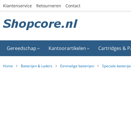
Ga
Klantenservice
Retourneren
Contact
naar
de
inhoud
Gereedschap
Kantoorartikelen
Cartridges & P
Home
Batterijen & Laders
Eenmalige batterijen
Speciale batterije
Ga
naar
het
einde
van
de
afbeeldingen-
gallerij