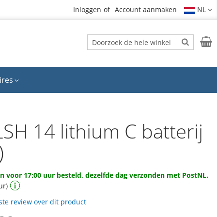
Inloggen
Account aanmaken
NL
Zoek
Wink
Zoek
ires
LSH 14 lithium C batterij
)
 voor 17:00 uur besteld, dezelfde dag verzonden met PostNL.
ur)
rste review over dit product