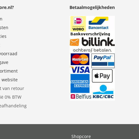
re.nl?
Betaalmogelijkheden
en
sten
ties
g
 voorraad
gave
sortiment
e website
t van retour
gië 0% BTW
eafhandeling
Shopcore