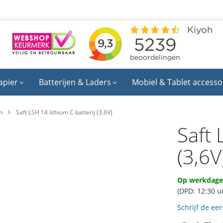
apier
Batterijen & Laders
Mobiel & Tablet accesso
n
Saft LSH 14 lithium C batterij (3,6V)
Saft 
(3,6V
Op werkdagen
(DPD: 12:30 u
Schrijf de ee