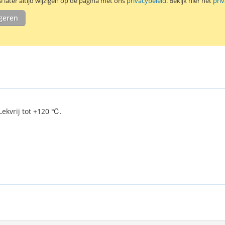
later altijd wijzigen op de pagina met ons
privacybeleid
. Bekijk hier het
pri
Saft Lithium-T
igeren
ekvrij tot +120 ℃.