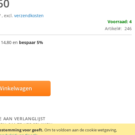
60
W
,
excl.
verzendkosten
Voorraad: 4
Artikel
246
 14,80
en
bespaar
5
%
Winkelwagen
E AAN VERLANGLIJST
EN OM TE VERGELIJKEN
oestemming voor geeft.
Om te voldoen aan de cookie wetgeving,