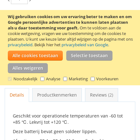
Wij gebruiken cookies om uw ervaring beter te maken en om
In Winkelwagen
Google persoonlijke advertenties te kunnen laten plaatsen
als u daar toestemming voor geeft.
Om te voldoen aan de
cookie wetgeving, vragen we uw toestemming om de cookies te
plaatsen.
U kunt uw keuze later altijd wijzigen op de pagina met ons
privacybeleid
. Bekijk hier het
privacybeleid van Google
.
VOEG TOE AAN VERLANGLIJST
Alle cookies toestaan
Selectie toestaan
TOEVOEGEN OM TE VERGELIJKEN
Alles weigeren
Saft Lithium-Thionyl Chloride (Li-SOCl2) D batterij LSH 20.
Voltage: 3,6 Volt.
Noodzakelijk
Analyse
Marketing
Voorkeuren
Details
Productkenmerken
Reviews
2
Geschikt voor operationele temperaturen van -60 tot
+85 ℃. Lekvrij tot +120 ℃.
Deze batterij bevat geen soldeer lippen.