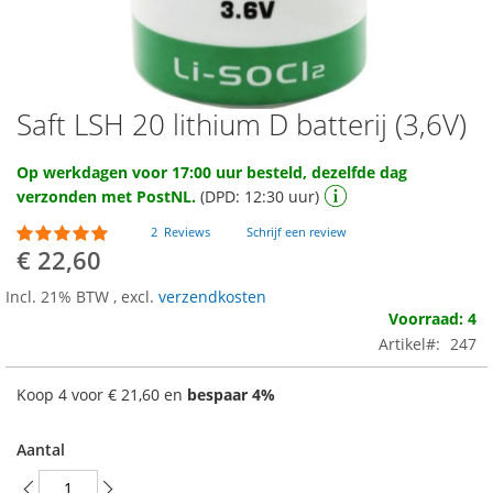
Saft LSH 20 lithium D batterij (3,6V)
Ga
naar
het
Op werkdagen voor 17:00 uur besteld, dezelfde dag
begin
verzonden met PostNL.
(DPD: 12:30 uur)
van
de
Waardering:
2
Reviews
Schrijf een review
95
100
afbeeldingen-
% of
€ 22,60
gallerij
Incl. 21% BTW
,
excl.
verzendkosten
Voorraad: 4
Artikel
247
Koop 4 voor
€ 21,60
en
bespaar
4
%
Aantal