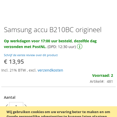
Samsung accu B210BC origineel
Ga
naar
het
Op werkdagen voor 17:00 uur besteld, dezelfde dag
begin
verzonden met PostNL.
(DPD: 12:30 uur)
van
de
Schrijf de eerste review over dit product
afbeeldingen-
€ 13,95
gallerij
Incl. 21% BTW
,
excl.
verzendkosten
Voorraad: 2
Artikel
481
Aantal
Wij gebruiken cookies om uw ervaring beter te maken en om
Google persoonlijke advertenties te kunnen laten plaatsen