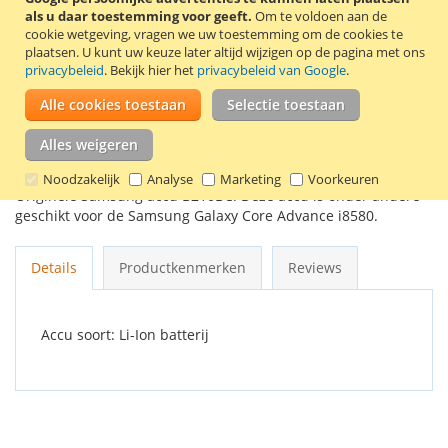
als u daar toestemming voor geeft.
Om te voldoen aan de
In Winkelwagen
cookie wetgeving, vragen we uw toestemming om de cookies te
plaatsen.
U kunt uw keuze later altijd wijzigen op de pagina met ons
privacybeleid
. Bekijk hier het
privacybeleid van Google
.
Alle cookies toestaan
Selectie toestaan
VOEG TOE AAN VERLANGLIJST
Alles weigeren
TOEVOEGEN OM TE VERGELIJKEN
Noodzakelijk
Analyse
Marketing
Voorkeuren
Originele Samsung accu B210BC. Deze accu is onder andere
geschikt voor de Samsung Galaxy Core Advance i8580.
Details
Productkenmerken
Reviews
Accu soort: Li-Ion batterij