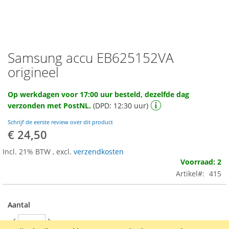
Samsung accu EB625152VA
Ga
naar
origineel
het
begin
Op werkdagen voor 17:00 uur besteld, dezelfde dag
van
verzonden met PostNL.
(DPD: 12:30 uur)
de
afbeeldingen-
Schrijf de eerste review over dit product
gallerij
€ 24,50
Incl. 21% BTW
,
excl.
verzendkosten
Voorraad: 2
Artikel
415
Aantal