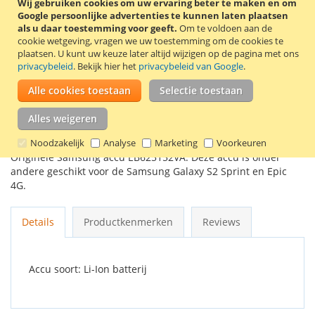
Wij gebruiken cookies om uw ervaring beter te maken en om
Google persoonlijke advertenties te kunnen laten plaatsen
als u daar toestemming voor geeft.
Om te voldoen aan de
In Winkelwagen
cookie wetgeving, vragen we uw toestemming om de cookies te
plaatsen.
U kunt uw keuze later altijd wijzigen op de pagina met ons
privacybeleid
. Bekijk hier het
privacybeleid van Google
.
Alle cookies toestaan
Selectie toestaan
VOEG TOE AAN VERLANGLIJST
Alles weigeren
TOEVOEGEN OM TE VERGELIJKEN
Noodzakelijk
Analyse
Marketing
Voorkeuren
Originele Samsung accu EB625152VA. Deze accu is onder
andere geschikt voor de Samsung Galaxy S2 Sprint en Epic
4G.
Details
Productkenmerken
Reviews
Accu soort: Li-Ion batterij