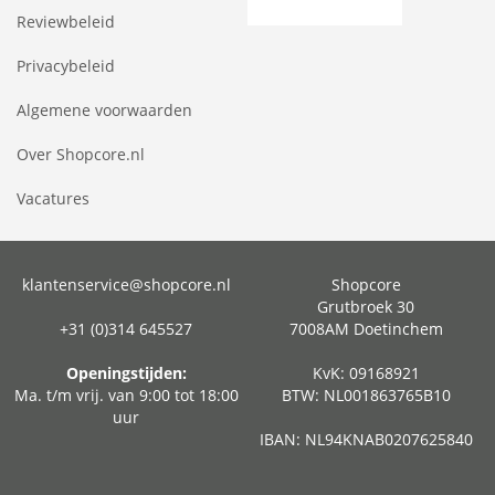
Reviewbeleid
Privacybeleid
Algemene voorwaarden
Over Shopcore.nl
Vacatures
klantenservice@shopcore.nl
Shopcore
Grutbroek 30
+31 (0)314 645527
7008AM Doetinchem
Openingstijden:
KvK: 09168921
Ma. t/m vrij. van 9:00 tot 18:00
BTW: NL001863765B10
uur
IBAN: NL94KNAB0207625840