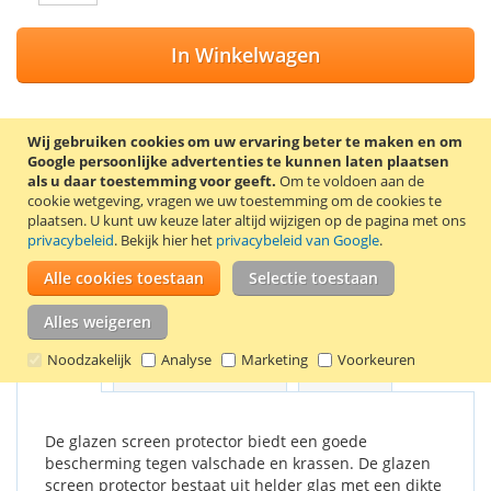
In Winkelwagen
Wij gebruiken cookies om uw ervaring beter te maken en om
Google persoonlijke advertenties te kunnen laten plaatsen
VOEG TOE AAN VERLANGLIJST
als u daar toestemming voor geeft.
Om te voldoen aan de
cookie wetgeving, vragen we uw toestemming om de cookies te
TOEVOEGEN OM TE VERGELIJKEN
plaatsen.
U kunt uw keuze later altijd wijzigen op de pagina met ons
privacybeleid
. Bekijk hier het
privacybeleid van Google
.
Screen protector van gehard glas voor de Samsung Galaxy
A30. De screen protector wordt geleverd met 2
Alle cookies toestaan
Selectie toestaan
schoonmaakdoekjes, waarmee het scherm eerst
schoongemaakt kan worden.
Alles weigeren
Noodzakelijk
Analyse
Marketing
Voorkeuren
Details
Productkenmerken
Reviews
De glazen screen protector biedt een goede
bescherming tegen valschade en krassen. De glazen
screen protector bestaat uit helder glas met een dikte