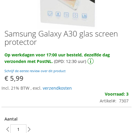
Samsung Galaxy A30 glas screen
Ga
naar
protector
het
begin
Op werkdagen voor 17:00 uur besteld, dezelfde dag
van
verzonden met PostNL.
(DPD: 12:30 uur)
de
afbeeldingen-
Schrijf de eerste review over dit product
gallerij
€ 5,99
Incl. 21% BTW
,
excl.
verzendkosten
Voorraad: 3
Artikel
7307
Aantal