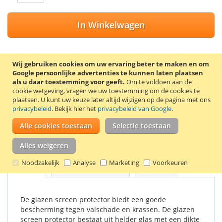
In Winkelwagen
Wij gebruiken cookies om uw ervaring beter te maken en om
Google persoonlijke advertenties te kunnen laten plaatsen
VOEG TOE AAN VERLANGLIJST
als u daar toestemming voor geeft.
Om te voldoen aan de
cookie wetgeving, vragen we uw toestemming om de cookies te
TOEVOEGEN OM TE VERGELIJKEN
plaatsen.
U kunt uw keuze later altijd wijzigen op de pagina met ons
privacybeleid
. Bekijk hier het
privacybeleid van Google
.
Screen protector van gehard glas voor de Samsung Galaxy
A51. De screen protector wordt geleverd met 2
Alle cookies toestaan
Selectie toestaan
schoonmaakdoekjes, waarmee het scherm eerst
schoongemaakt kan worden.
Alles weigeren
Noodzakelijk
Analyse
Marketing
Voorkeuren
Details
Productkenmerken
Reviews
De glazen screen protector biedt een goede
bescherming tegen valschade en krassen. De glazen
screen protector bestaat uit helder glas met een dikte