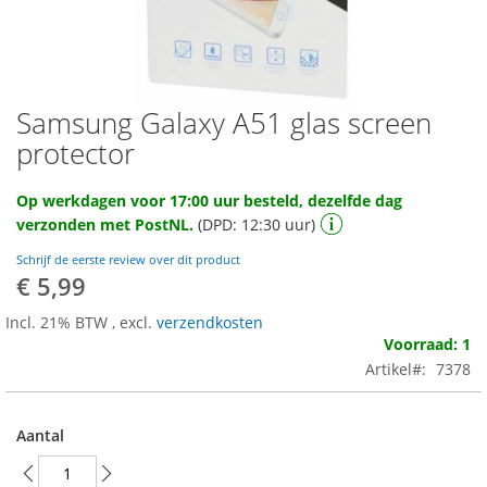
Samsung Galaxy A51 glas screen
Ga
naar
protector
het
begin
Op werkdagen voor 17:00 uur besteld, dezelfde dag
van
verzonden met PostNL.
(DPD: 12:30 uur)
de
afbeeldingen-
Schrijf de eerste review over dit product
gallerij
€ 5,99
Incl. 21% BTW
,
excl.
verzendkosten
Voorraad: 1
Artikel
7378
Aantal