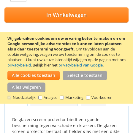
In Winkelwagen
Wij gebruiken cookies om uw ervaring beter te maken en om
Google persoonlijke advertenties te kunnen laten plaatsen
VOEG TOE AAN VERLANGLIJST
als u daar toestemming voor geeft.
Om te voldoen aan de
cookie wetgeving, vragen we uw toestemming om de cookies te
TOEVOEGEN OM TE VERGELIJKEN
plaatsen.
U kunt uw keuze later altijd wijzigen op de pagina met ons
privacybeleid
. Bekijk hier het
privacybeleid van Google
.
Screen protector van gehard glas voor de Samsung Galaxy
A70. De screen protector wordt geleverd met 2
Alle cookies toestaan
Selectie toestaan
schoonmaakdoekjes, waarmee het scherm eerst
schoongemaakt kan worden.
Alles weigeren
Noodzakelijk
Analyse
Marketing
Voorkeuren
Details
Productkenmerken
Reviews
De glazen screen protector biedt een goede
bescherming tegen valschade en krassen. De glazen
screen protector bestaat uit helder glas met een dikte