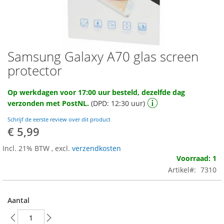
Samsung Galaxy A70 glas screen
Ga
naar
protector
het
begin
Op werkdagen voor 17:00 uur besteld, dezelfde dag
van
verzonden met PostNL.
(DPD: 12:30 uur)
de
afbeeldingen-
Schrijf de eerste review over dit product
gallerij
€ 5,99
Incl. 21% BTW
,
excl.
verzendkosten
Voorraad: 1
Artikel
7310
Aantal