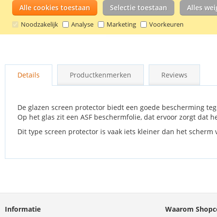
Alle cookies toestaan
Selectie toestaan
Alles we
Noodzakelijk
Analyse
Marketing
Voorkeuren
Ga
naar
Details
Productkenmerken
Reviews
het
begin
van
de
De glazen screen protector biedt een goede bescherming tege
afbeeldingen-
Op het glas zit een ASF beschermfolie, dat ervoor zorgt dat h
gallerij
Dit type screen protector is vaak iets kleiner dan het scherm
Informatie
Waarom Shopco