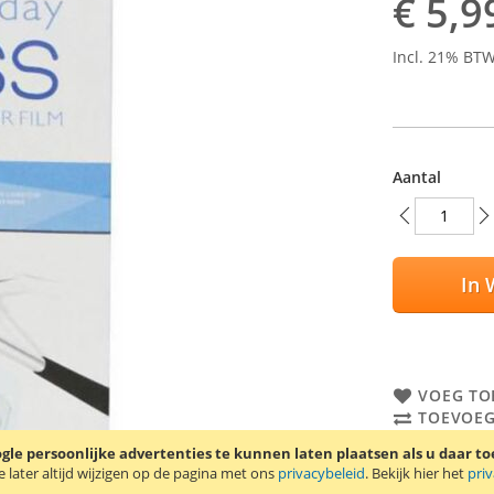
€ 5,9
Incl. 21% BT
Aantal
In 
VOEG TO
TOEVOEG
le persoonlijke advertenties te kunnen laten plaatsen als u daar t
Screen prote
later altijd wijzigen op de pagina met ons
privacybeleid
. Bekijk hier het
pri
protector wo