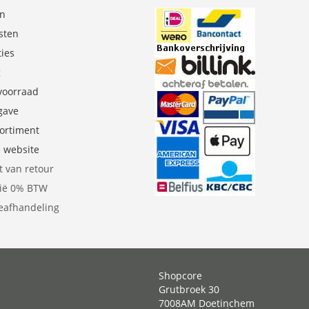
en
sten
ties
g
 voorraad
gave
sortiment
e website
t van retour
gië 0% BTW
eafhandeling
Shopcore
Grutbroek 30
7008AM Doetinchem