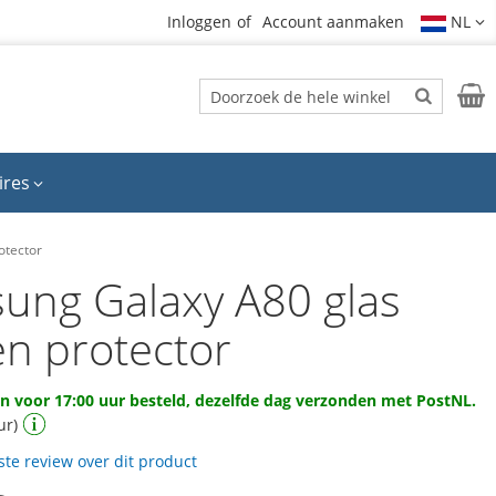
Inloggen
Account aanmaken
NL
Zoek
Wink
Zoek
ires
otector
ung Galaxy A80 glas
en protector
 voor 17:00 uur besteld, dezelfde dag verzonden met PostNL.
ur)
rste review over dit product