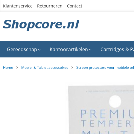
Ga
Klantenservice
Retourneren
Contact
naar
de
inhoud
Gereedschap
Kantoorartikelen
Cartridges & P
Home
Mobiel & Tablet accessoires
Screen protectors voor mobiele te
Ga
naar
het
einde
van
de
afbeeldingen-
gallerij