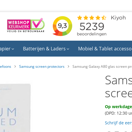
apier
Batterijen & Laders
Mobiel & Tablet accesso
lefoons
Samsung screen protectors
Samsung Galaxy A80 glas screen pr
Sams
scre
Op werkdagen
(DPD: 12:30 u
Schrijf de ee