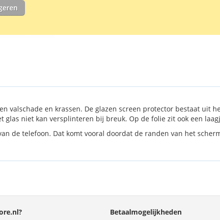
eerst schoon
igeren
n valschade en krassen. De glazen screen protector bestaat uit h
et glas niet kan versplinteren bij breuk. Op de folie zit ook een la
 van de telefoon. Dat komt vooral doordat de randen van het scherm v
re.nl?
Betaalmogelijkheden