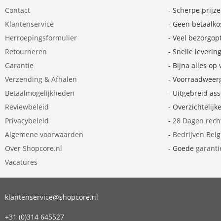
Contact
- Scherpe prijz
Klantenservice
- Geen betaalko
Herroepingsformulier
- Veel bezorgop
Retourneren
- Snelle leverin
Garantie
- Bijna alles op
Verzending & Afhalen
- Voorraadweer
Betaalmogelijkheden
- Uitgebreid as
Reviewbeleid
- Overzichtelijk
Privacybeleid
-
28 Dagen rech
Algemene voorwaarden
-
Bedrijven Bel
Over Shopcore.nl
- Goede
garanti
Vacatures
klantenservice@shopcore.nl
+31 (0)314 645527