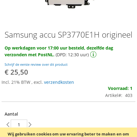
Samsung accu SP3770E1H origineel
Ga
naar
het
Op werkdagen voor 17:00 uur besteld, dezelfde dag
begin
verzonden met PostNL.
(DPD: 12:30 uur)
van
de
Schrijf de eerste review over dit product
afbeeldingen-
€ 25,50
gallerij
Incl. 21% BTW
,
excl.
verzendkosten
Voorraad: 1
Artikel
403
Aantal
Wij gebruiken cookies om uw ervaring beter te maken en om