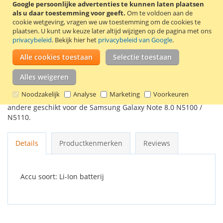
Google persoonlijke advertenties te kunnen laten plaatsen
In Winkelwagen
als u daar toestemming voor geeft.
Om te voldoen aan de
cookie wetgeving, vragen we uw toestemming om de cookies te
plaatsen.
U kunt uw keuze later altijd wijzigen op de pagina met ons
privacybeleid
. Bekijk hier het
privacybeleid van Google
.
Alle cookies toestaan
Selectie toestaan
VOEG TOE AAN VERLANGLIJST
Alles weigeren
TOEVOEGEN OM TE VERGELIJKEN
Noodzakelijk
Analyse
Marketing
Voorkeuren
Originele Samsung accu SP3770E1H. Deze accu is onder
andere geschikt voor de Samsung Galaxy Note 8.0 N5100 /
N5110.
Details
Productkenmerken
Reviews
Accu soort: Li-Ion batterij