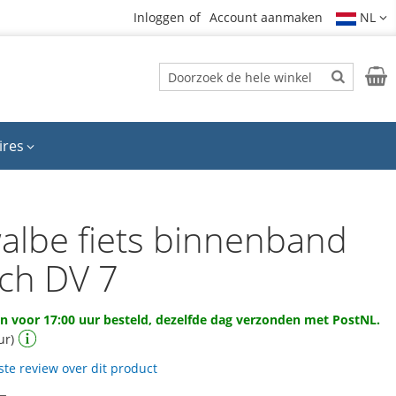
Inloggen
Account aanmaken
NL
Zoek
Wink
Zoek
ires
albe fiets binnenband
nch DV 7
 voor 17:00 uur besteld, dezelfde dag verzonden met PostNL.
ur)
rste review over dit product