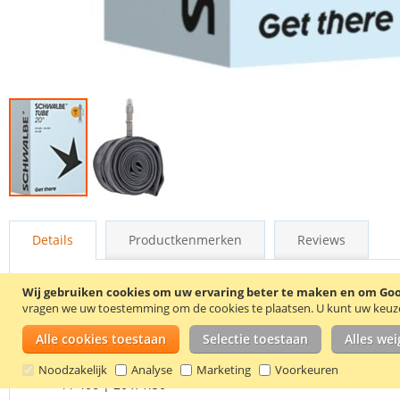
Ga
naar
Details
Productkenmerken
Reviews
het
begin
van
Wij gebruiken cookies om uw ervaring beter te maken en om Goog
de
De fiets binnenband is geschikt voor de volgende maten bui
vragen we uw toestemming om de cookies te plaatsen.
U kunt uw keuze 
afbeeldingen-
gallerij
40-406 | 20 x 1.50
Alle cookies toestaan
Selectie toestaan
Alles we
42-406 | 20 x 1.60
Noodzakelijk
Analyse
Marketing
Voorkeuren
44-406 | 20 x 1.50