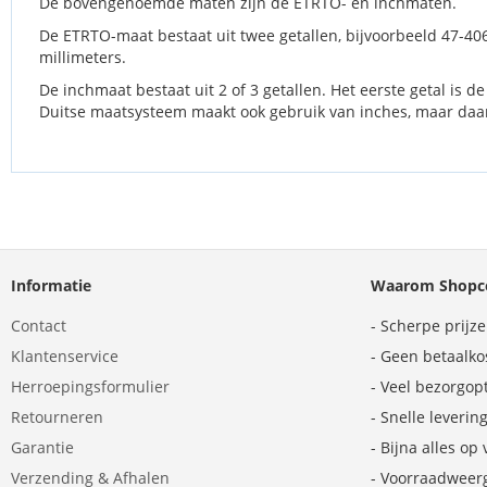
De bovengenoemde maten zijn de ETRTO- en inchmaten.
De ETRTO-maat bestaat uit twee getallen, bijvoorbeeld 47-406
millimeters.
De inchmaat bestaat uit 2 of 3 getallen. Het eerste getal is 
Duitse maatsysteem maakt ook gebruik van inches, maar daar 
Informatie
Waarom Shopco
Contact
- Scherpe prijz
Klantenservice
- Geen betaalko
Herroepingsformulier
- Veel bezorgop
Retourneren
- Snelle leverin
Garantie
- Bijna alles op
Verzending & Afhalen
- Voorraadweer