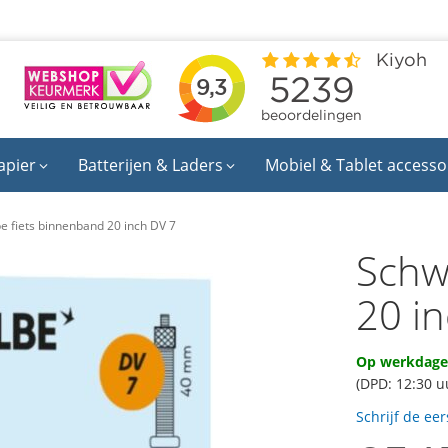
apier
Batterijen & Laders
Mobiel & Tablet accesso
e fiets binnenband 20 inch DV 7
Schw
20 i
Op werkdagen
(DPD: 12:30 u
Schrijf de ee