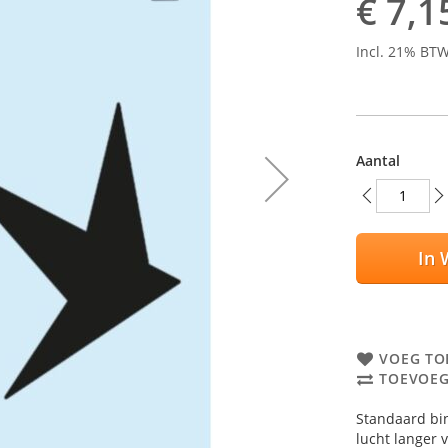
€ 7,1
Incl. 21% BT
Aantal
In 
VOEG TO
TOEVOEG
Standaard bi
lucht langer 