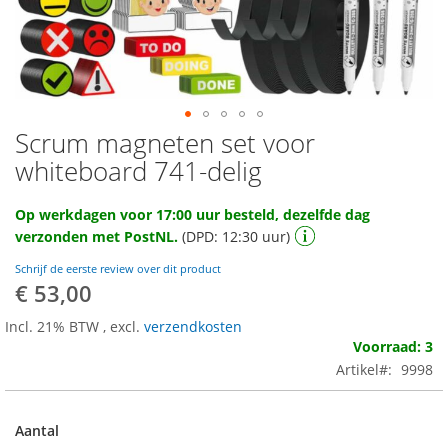
Scrum magneten set voor
Ga
naar
whiteboard 741-delig
het
begin
Op werkdagen voor 17:00 uur besteld, dezelfde dag
van
verzonden met PostNL.
(DPD: 12:30 uur)
de
afbeeldingen-
Schrijf de eerste review over dit product
gallerij
€ 53,00
Incl. 21% BTW
,
excl.
verzendkosten
Voorraad: 3
Artikel
9998
Aantal