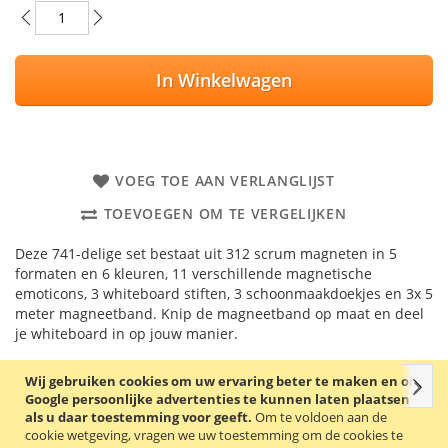
In Winkelwagen
VOEG TOE AAN VERLANGLIJST
TOEVOEGEN OM TE VERGELIJKEN
Deze 741-delige set bestaat uit 312 scrum magneten in 5
formaten en 6 kleuren, 11 verschillende magnetische
emoticons, 3 whiteboard stiften, 3 schoonmaakdoekjes en 3x 5
meter magneetband. Knip de magneetband op maat en deel
je whiteboard in op jouw manier.
Wij gebruiken cookies om uw ervaring beter te maken en om
Volg
Details
Productkenmerken
Reviews
Gerelate
Google persoonlijke advertenties te kunnen laten plaatsen
als u daar toestemming voor geeft.
Om te voldoen aan de
cookie wetgeving, vragen we uw toestemming om de cookies te