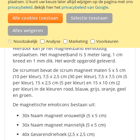
De scrum magneten zijn geschikt voor een
plaatsen.
U kunt uw keuze later altijd wijzigen op de pagina met ons
privacybeleid
. Bekijk hier het
privacybeleid van Google
.
magnetisch whiteboard en kunnen bijvoorbeeld
worden gebruikt om doelen, uitspraken en resultaten
Alle cookies toestaan
Selectie toestaan
extra visueel te maken. De magneten zijn
herschrijfbaar en zijn een duurzaam alternatief voor
Alles weigeren
papieren memoblaadjes.
Noodzakelijk
Analyse
Marketing
Voorkeuren
Het magneetband is aan beide kanten magnetisch.
Hierdoor kan je het magneetband eenvoudig
verplaatsen. Het magneetband is 5 meter lang, 1 cm
breed en 1 mm dik. Het wordt opgerold geleverd.
De scrumset bevat de scrum magneet maten 5 x 5 cm
(10 per kleur), 7,5 x 2,5 cm (30 per kleur), 7,5 x 7,5 cm (5
per kleur), 15 x 2,5 cm (5 per kleur) en 15 x 10 cm (2
per kleur) in de kleuren rood, blauw, grijs, oranje, geel
en groen.
De magnetische emoticons bestaan uit:
30x Naam magneet vrouwelijk (5 x 5 cm)
30x Naam magneet mannelijk (5 x 5 cm)
40x Gevarendriehoek (2,5 x 2,5 cm)