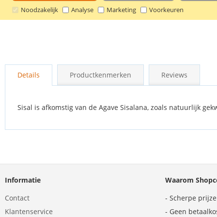
Noodzakelijk
Analyse
Marketing
Voorkeuren
Ga
naar
Details
Productkenmerken
Reviews
het
begin
van
de
Sisal is afkomstig van de Agave Sisalana, zoals natuurlijk g
afbeeldingen-
gallerij
Informatie
Waarom Shopco
Contact
- Scherpe prijz
Klantenservice
- Geen betaalko