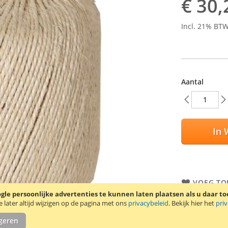
€ 30,
Incl. 21% BT
Aantal
In 
VOEG TO
TOEVOEG
le persoonlijke advertenties te kunnen laten plaatsen als u daar t
later altijd wijzigen op de pagina met ons
privacybeleid
. Bekijk hier het
pri
Sisaltouw me
igeren
meter touw e