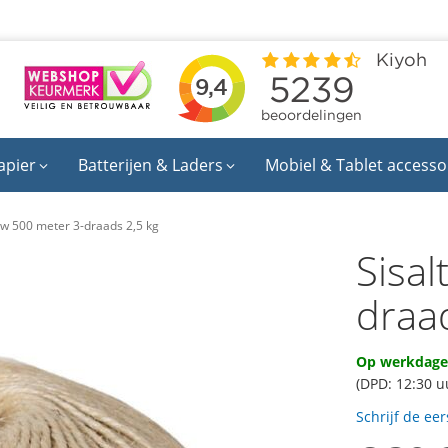
apier
Batterijen & Laders
Mobiel & Tablet accesso
uw 500 meter 3-draads 2,5 kg
Sisa
draa
Op werkdagen
(DPD: 12:30 u
Schrijf de ee