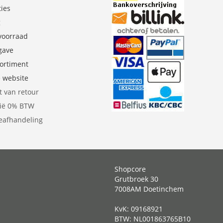
ties
g
 voorraad
gave
sortiment
e website
t van retour
gië 0% BTW
eafhandeling
Shopcore
Grutbroek 30
7008AM Doetinchem
KvK: 09168921
BTW: NL001863765B10