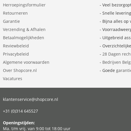
Herroepingsformulier
- Veel bezorgop
Retourneren
- Snelle leverin
Garantie
- Bijna alles op
Verzending & Afhalen
- Voorraadweer
Betaalmogelijkheden
- Uitgebreid as
Reviewbeleid
- Overzichtelijk
Privacybeleid
-
28 Dagen rech
Algemene voorwaarden
-
Bedrijven Bel
Over Shopcore.nl
- Goede
garanti
Vacatures
klantenservice@shopcore.nl
+31 (0)314 645527
Openingstijden:
Ma. t/m vrij. van 9:00 tot 18:00 uur