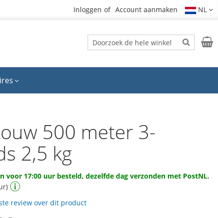
Inloggen
Account aanmaken
NL
Zoek
Wink
Zoek
ires
ltouw 500 meter 3-
ds 2,5 kg
 voor 17:00 uur besteld, dezelfde dag verzonden met PostNL.
ur)
rste review over dit product