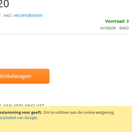
20
W
,
excl.
verzendkosten
Voorraad: 3
Artikel
8460
Winkelwagen
E AAN VERLANGLIJST
EN OM TE VERGELIJKEN
oestemming voor geeft.
Om te voldoen aan de cookie wetgeving,
vacybeleid van Google
.
t een doorsnede van ongeveer 3 mm. De bol bevat ongeveer 500
n weegt ongeveer 2,5 kg.