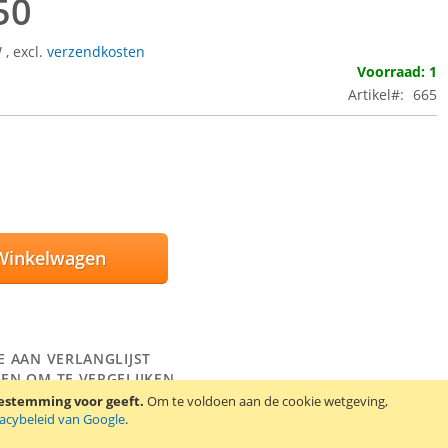
50
W
,
excl.
verzendkosten
Voorraad: 1
Artikel
665
Winkelwagen
E AAN VERLANGLIJST
EN OM TE VERGELIJKEN
oestemming voor geeft.
Om te voldoen aan de cookie wetgeving,
y Ericsson accu BA600. Deze accu is onder andere geschikt voor
vacybeleid van Google
.
son Xperia U.