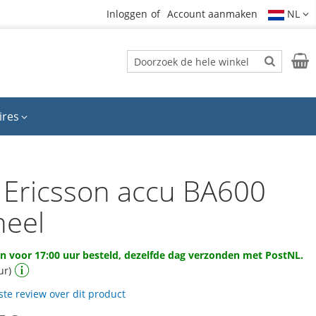
Inloggen
Account aanmaken
NL
Zoek
Wink
Zoek
ires
 Ericsson accu BA600
neel
 voor 17:00 uur besteld, dezelfde dag verzonden met PostNL.
ur)
rste review over dit product