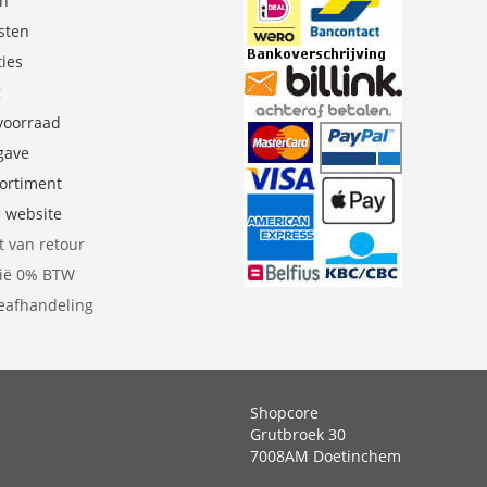
en
sten
ties
g
 voorraad
gave
sortiment
e website
t van retour
gië 0% BTW
eafhandeling
Shopcore
Grutbroek 30
7008AM Doetinchem