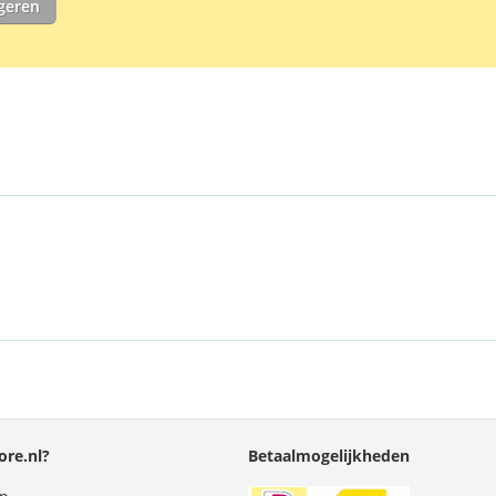
igeren
re.nl?
Betaalmogelijkheden