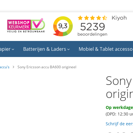
apier
Batterijen & Laders
Mobiel & Tablet accesso
accu's
Sony Ericsson accu BA600 origineel
Sony
origi
Op werkdagen
(DPD: 12:30 u
Schrijf de ee