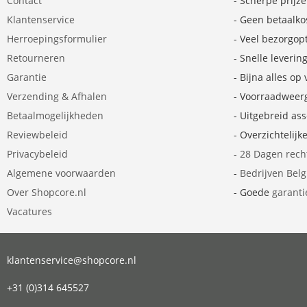
Contact
- Scherpe prijz
Klantenservice
- Geen betaalko
Herroepingsformulier
- Veel bezorgop
Retourneren
- Snelle leverin
Garantie
- Bijna alles op
Verzending & Afhalen
- Voorraadweer
Betaalmogelijkheden
- Uitgebreid as
Reviewbeleid
- Overzichtelijk
Privacybeleid
-
28 Dagen rech
Algemene voorwaarden
-
Bedrijven Bel
Over Shopcore.nl
- Goede
garanti
Vacatures
klantenservice@shopcore.nl
+31 (0)314 645527