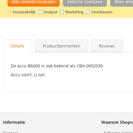
Alle cookies toestaan
Selectie toestaan
Alles we
Noodzakelijk
Analyse
Marketing
Voorkeuren
Ga
naar
Details
Productkenmerken
Reviews
het
begin
van
de
De accu BA600 is ook bekend als CBA-0002030.
afbeeldingen-
Accu soort: Li-Ion
gallerij
Informatie
Waarom Shopco