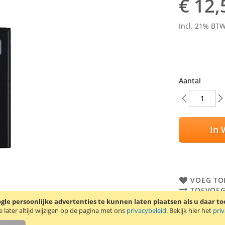
€ 12,
Incl. 21% BT
Aantal
In 
VOEG TO
TOEVOEG
le persoonlijke advertenties te kunnen laten plaatsen als u daar t
Originele Son
later altijd wijzigen op de pagina met ons
privacybeleid
. Bekijk hier het
pri
de Sony Erics