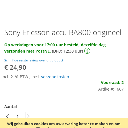
Sony Ericsson accu BA800 origineel
Ga
naar
het
Op werkdagen voor 17:00 uur besteld, dezelfde dag
begin
verzonden met PostNL.
(DPD: 12:30 uur)
van
de
Schrijf de eerste review over dit product
afbeeldingen-
€ 24,90
gallerij
Incl. 21% BTW
,
excl.
verzendkosten
Voorraad: 2
Artikel
667
Aantal
Wij gebruiken cookies om uw ervaring beter te maken en om