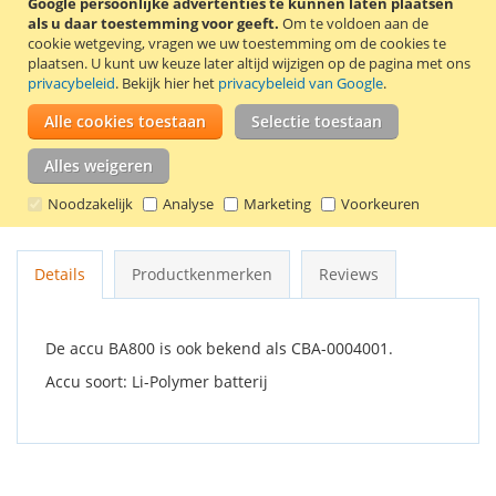
Google persoonlijke advertenties te kunnen laten plaatsen
In Winkelwagen
als u daar toestemming voor geeft.
Om te voldoen aan de
cookie wetgeving, vragen we uw toestemming om de cookies te
plaatsen.
U kunt uw keuze later altijd wijzigen op de pagina met ons
privacybeleid
. Bekijk hier het
privacybeleid van Google
.
Alle cookies toestaan
Selectie toestaan
VOEG TOE AAN VERLANGLIJST
Alles weigeren
TOEVOEGEN OM TE VERGELIJKEN
Noodzakelijk
Analyse
Marketing
Voorkeuren
Originele Sony Ericsson accu BA800.
Details
Productkenmerken
Reviews
De accu BA800 is ook bekend als CBA-0004001.
Accu soort: Li-Polymer batterij