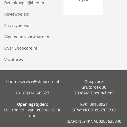
Betaalmogelijkheden
Reviewbeleid
Privacybeleid
Algemene voorwaarden
Over Shopcore.nl
Vacatures
klantenservice@shopcore.nl
Shopcore
Grutbroek 30
+31 (0)314 645527
7008AM Doetinchem
Openingstijden:
KvK: 09168921
Ma. t/m vrij. van 9:00 tot 18:00
BTW: NL001863765B10
uur
IBAN: NL94KNAB0207625840