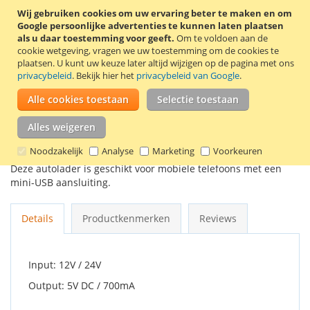
Wij gebruiken cookies om uw ervaring beter te maken en om
Google persoonlijke advertenties te kunnen laten plaatsen
In Winkelwagen
als u daar toestemming voor geeft.
Om te voldoen aan de
cookie wetgeving, vragen we uw toestemming om de cookies te
plaatsen.
U kunt uw keuze later altijd wijzigen op de pagina met ons
privacybeleid
. Bekijk hier het
privacybeleid van Google
.
Alle cookies toestaan
Selectie toestaan
VOEG TOE AAN VERLANGLIJST
Alles weigeren
TOEVOEGEN OM TE VERGELIJKEN
Noodzakelijk
Analyse
Marketing
Voorkeuren
Originele mini-USB autolader van Sony Ericsson, type CLA-70.
Deze autolader is geschikt voor mobiele telefoons met een
mini-USB aansluiting.
Details
Productkenmerken
Reviews
Input: 12V / 24V
Output: 5V DC / 700mA