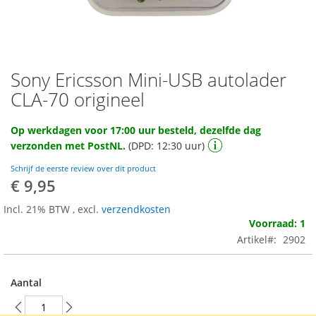
Sony Ericsson Mini-USB autolader
Ga
naar
CLA-70 origineel
het
begin
Op werkdagen voor 17:00 uur besteld, dezelfde dag
van
verzonden met PostNL.
(DPD: 12:30 uur)
de
afbeeldingen-
Schrijf de eerste review over dit product
gallerij
€ 9,95
Incl. 21% BTW
,
excl.
verzendkosten
Voorraad: 1
Artikel
2902
Aantal