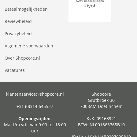
Betaalmogelijkheden
Reviewbeleid
Privacybeleid
Algemene voorwaarden
Over Shopcore.nl
Vacatures
klantenservice@shopcore.nl
Shopcore
Grutbroek 30
+31 (0)314 645527
7008AM Doetinchem
Openingstijden:
KvK: 09168921
Ma. t/m vrij. van 9:00 tot 18:00
BTW: NL001863765B10
uur
IBAN: NL94KNAB0207625840