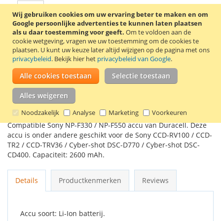
Wij gebruiken cookies om uw ervaring beter te maken en om
Google persoonlijke advertenties te kunnen laten plaatsen
als u daar toestemming voor geeft.
Om te voldoen aan de
In Winkelwagen
cookie wetgeving, vragen we uw toestemming om de cookies te
plaatsen.
U kunt uw keuze later altijd wijzigen op de pagina met ons
privacybeleid
. Bekijk hier het
privacybeleid van Google
.
Alle cookies toestaan
Selectie toestaan
VOEG TOE AAN VERLANGLIJST
Alles weigeren
TOEVOEGEN OM TE VERGELIJKEN
Noodzakelijk
Analyse
Marketing
Voorkeuren
Compatible Sony NP-F330 / NP-F550 accu van Duracell. Deze
accu is onder andere geschikt voor de Sony CCD-RV100 / CCD-
TR2 / CCD-TRV36 / Cyber-shot DSC-D770 / Cyber-shot DSC-
CD400. Capaciteit: 2600 mAh.
Details
Productkenmerken
Reviews
Accu soort: Li-Ion batterij.