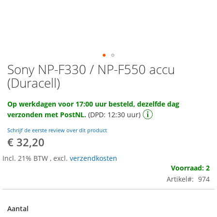
Sony NP-F330 / NP-F550 accu
Ga
naar
(Duracell)
het
begin
Op werkdagen voor 17:00 uur besteld, dezelfde dag
van
verzonden met PostNL.
(DPD: 12:30 uur)
de
afbeeldingen-
Schrijf de eerste review over dit product
gallerij
€ 32,20
Incl. 21% BTW
,
excl.
verzendkosten
Voorraad: 2
Artikel
974
Aantal