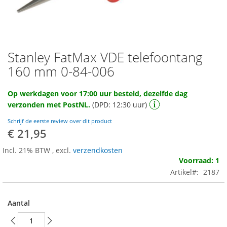
Stanley FatMax VDE telefoontang
Ga
naar
160 mm 0-84-006
het
begin
Op werkdagen voor 17:00 uur besteld, dezelfde dag
van
verzonden met PostNL.
(DPD: 12:30 uur)
de
afbeeldingen-
Schrijf de eerste review over dit product
gallerij
€ 21,95
Incl. 21% BTW
,
excl.
verzendkosten
Voorraad: 1
Artikel
2187
Aantal