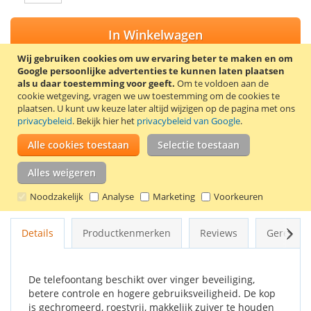
In Winkelwagen
Wij gebruiken cookies om uw ervaring beter te maken en om
Google persoonlijke advertenties te kunnen laten plaatsen
als u daar toestemming voor geeft.
Om te voldoen aan de
cookie wetgeving, vragen we uw toestemming om de cookies te
VOEG TOE AAN VERLANGLIJST
plaatsen.
U kunt uw keuze later altijd wijzigen op de pagina met ons
privacybeleid
. Bekijk hier het
privacybeleid van Google
.
TOEVOEGEN OM TE VERGELIJKEN
Alle cookies toestaan
Selectie toestaan
Stanley FatMax VDE telefoontang met een lengte van 160 mm.
Met deze telefoontang kan veilig worden gewerkt. De
Alles weigeren
handgreep is 1000V gecertificeerd en elke handgreep is
individueel getest tot 10.000V, conform de huidige normen.
Noodzakelijk
Analyse
Marketing
Voorkeuren
Volg
Details
Productkenmerken
Reviews
Gerelate
De telefoontang beschikt over vinger beveiliging,
betere controle en hogere gebruiksveiligheid. De kop
is gechromeerd, roestvrij, makkelijk zuiver te houden