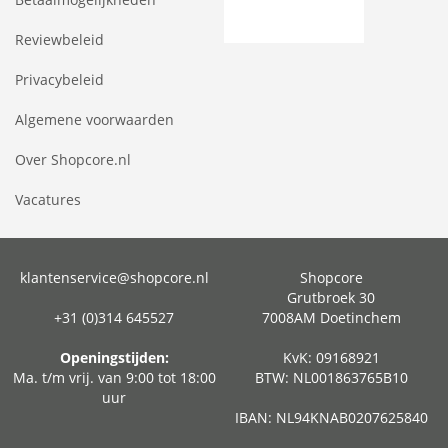
Reviewbeleid
Privacybeleid
Algemene voorwaarden
Over Shopcore.nl
Vacatures
klantenservice@shopcore.nl
Shopcore
Grutbroek 30
+31 (0)314 645527
7008AM Doetinchem
Openingstijden:
KvK: 09168921
Ma. t/m vrij. van 9:00 tot 18:00
BTW: NL001863765B10
uur
IBAN: NL94KNAB0207625840