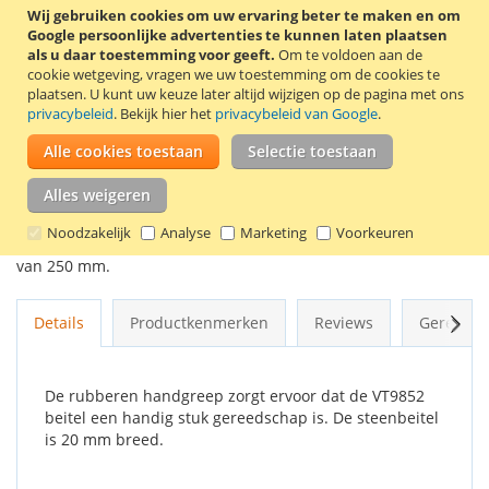
Wij gebruiken cookies om uw ervaring beter te maken en om
Google persoonlijke advertenties te kunnen laten plaatsen
In Winkelwagen
als u daar toestemming voor geeft.
Om te voldoen aan de
cookie wetgeving, vragen we uw toestemming om de cookies te
plaatsen.
U kunt uw keuze later altijd wijzigen op de pagina met ons
privacybeleid
. Bekijk hier het
privacybeleid van Google
.
Alle cookies toestaan
Selectie toestaan
VOEG TOE AAN VERLANGLIJST
Alles weigeren
TOEVOEGEN OM TE VERGELIJKEN
Noodzakelijk
Analyse
Marketing
Voorkeuren
De Toolland steenbeitel is een platte beitel met een lengte
van 250 mm.
Volg
Details
Productkenmerken
Reviews
Gerelate
De rubberen handgreep zorgt ervoor dat de VT9852
beitel een handig stuk gereedschap is. De steenbeitel
is 20 mm breed.