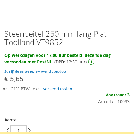
Steenbeitel 250 mm lang Plat
Ga
naar
Toolland VT9852
het
begin
Op werkdagen voor 17:00 uur besteld, dezelfde dag
van
verzonden met PostNL.
(DPD: 12:30 uur)
de
afbeeldingen-
Schrijf de eerste review over dit product
gallerij
€ 5,65
Incl. 21% BTW
,
excl.
verzendkosten
Voorraad: 3
Artikel
10093
Aantal