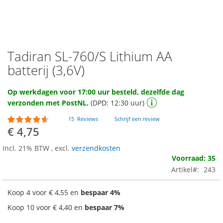
Tadiran SL-760/S Lithium AA
Ga
naar
batterij (3,6V)
het
begin
Op werkdagen voor 17:00 uur besteld, dezelfde dag
van
verzonden met PostNL.
(DPD: 12:30 uur)
de
afbeeldingen-
Waardering:
15
Reviews
Schrijf een review
gallerij
87
100
% of
€ 4,75
Incl. 21% BTW
,
excl.
verzendkosten
Voorraad: 35
Artikel
243
Koop 4 voor
€ 4,55
en
bespaar
4
%
Koop 10 voor
€ 4,40
en
bespaar
7
%