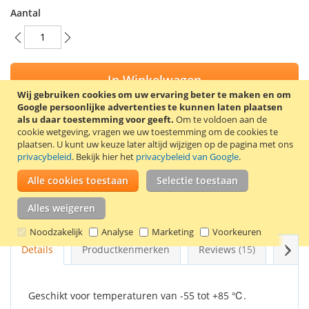
Aantal
In Winkelwagen
Wij gebruiken cookies om uw ervaring beter te maken en om
Google persoonlijke advertenties te kunnen laten plaatsen
als u daar toestemming voor geeft.
Om te voldoen aan de
cookie wetgeving, vragen we uw toestemming om de cookies te
plaatsen.
U kunt uw keuze later altijd wijzigen op de pagina met ons
VOEG TOE AAN VERLANGLIJST
privacybeleid
. Bekijk hier het
privacybeleid van Google
.
TOEVOEGEN OM TE VERGELIJKEN
Alle cookies toestaan
Selectie toestaan
Tadiran batterij SL-760/S (Li-SOCl2). De batterij heeft de
Alles weigeren
grootte van een AA batterij. Voltage: 3,6 Volt.
Noodzakelijk
Analyse
Marketing
Voorkeuren
Volg
Details
Productkenmerken
Reviews
15
Gere
Geschikt voor temperaturen van -55 tot +85 ℃.