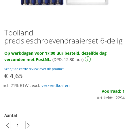
Toolland
Ga
naar
precisieschroevendraaierset 6-delig
het
begin
Op werkdagen voor 17:00 uur besteld, dezelfde dag
van
verzonden met PostNL.
(DPD: 12:30 uur)
de
afbeeldingen-
Schrijf de eerste review over dit product
gallerij
€ 4,65
Incl. 21% BTW
,
excl.
verzendkosten
Voorraad: 1
Artikel
2294
Aantal