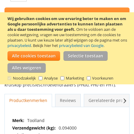
In Winkelwagen
Wij gebruiken cookies om uw ervaring beter te maken en om
Google persoonlijke advertenties te kunnen laten plaatsen
als u daar toestemming voor geeft.
Om te voldoen aan de
cookie wetgeving, vragen we uw toestemming om de cookies te
plaatsen.
U kunt uw keuze later altijd wijzigen op de pagina met ons
VOEG TOE AAN VERLANGLIJST
privacybeleid
. Bekijk hier het
privacybeleid van Google
.
TOEVOEGEN OM TE VERGELIJKEN
Alle cookies toestaan
Selectie toestaan
6 Precisieschroevendraaiers van het merk Toolland (Perel) in
Alles weigeren
een doorzichtig, kunststof opbergdoosje. De set bestaat uit 3
Noodzakelijk
Analyse
Marketing
Voorkeuren
platte precisieschroevendraaiers (1.0, 1.4 en 1.8 mm) en 3
kruiskop precisieschroevendraaiers (PH00, PH0 en PH1).
Volg
Productkenmerken
Reviews
Gerelateerde product
Meer
Toolland
informatie
0.094000