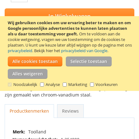
In Winkelwagen
Wij gebruiken cookies om uw ervaring beter te maken en om
Google persoonlijke advertenties te kunnen laten plaatsen
als u daar toestemming voor geeft.
Om te voldoen aan de
cookie wetgeving, vragen we uw toestemming om de cookies te
plaatsen.
U kunt uw keuze later altijd wijzigen op de pagina met ons
VOEG TOE AAN VERLANGLIJST
privacybeleid
. Bekijk hier het
privacybeleid van Google
.
TOEVOEGEN OM TE VERGELIJKEN
Alle cookies toestaan
Selectie toestaan
Deze Toolland tangenset bestaat uit een combinatietang (165
Alles weigeren
mm), een zijsnijtang (165 mm), een halfronde bektang (165
mm), een waterpomptang (250 mm), en een kabelstripper (165
Noodzakelijk
Analyse
Marketing
Voorkeuren
mm). De tangen hebben handvatten met softgripbekleding en
zijn gemaakt van chroom-vanadium staal.
Productkenmerken
Reviews
Meer
Toolland
informatie