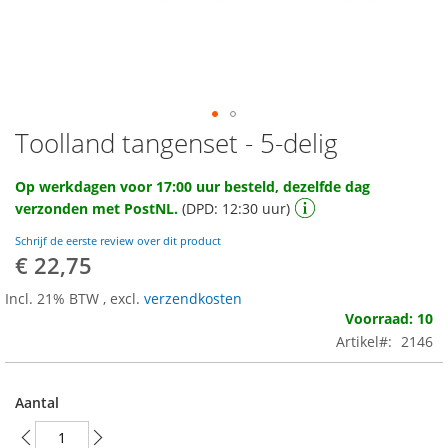
Toolland tangenset - 5-delig
Ga
naar
het
Op werkdagen voor 17:00 uur besteld, dezelfde dag
begin
verzonden met PostNL.
(DPD: 12:30 uur)
van
de
Schrijf de eerste review over dit product
afbeeldingen-
€ 22,75
gallerij
Incl. 21% BTW
,
excl.
verzendkosten
Voorraad: 10
Artikel
2146
Aantal