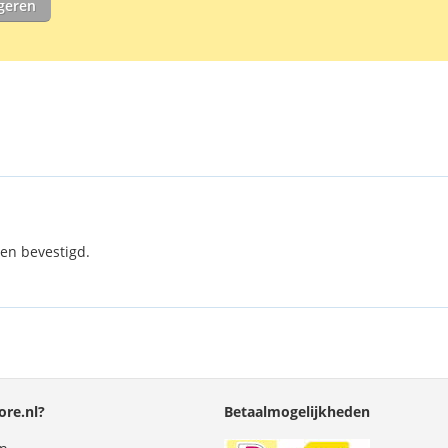
igeren
water drijven
mobiele telef
en bevestigd.
re.nl?
Betaalmogelijkheden