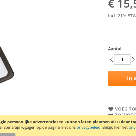
€ 15,
Incl. 21% BT
Aantal
In 
VOEG TO
TOEVOEG
le persoonlijke advertenties te kunnen laten plaatsen als u daar t
Trendy8 wate
later altijd wijzigen op de pagina met ons
privacybeleid
. Bekijk hier het
pri
beschermt een