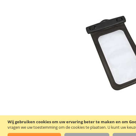
Wij gebruiken cookies om uw ervaring beter te maken en om Goog
vragen we uw toestemming om de cookies te plaatsen.
U kunt uw keuze 