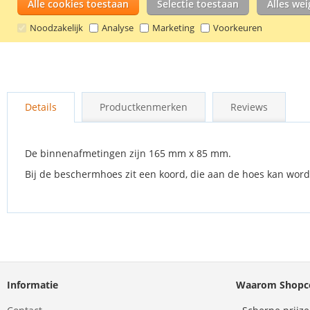
Alle cookies toestaan
Selectie toestaan
Alles we
Noodzakelijk
Analyse
Marketing
Voorkeuren
Ga
naar
Details
Productkenmerken
Reviews
het
begin
van
de
De binnenafmetingen zijn 165 mm x 85 mm.
afbeeldingen-
Bij de beschermhoes zit een koord, die aan de hoes kan word
gallerij
Informatie
Waarom Shopco