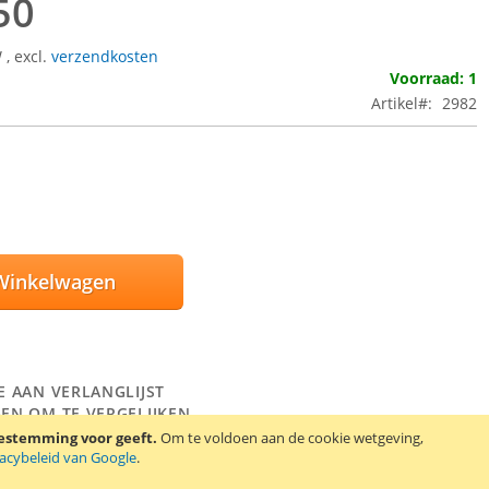
50
W
,
excl.
verzendkosten
Voorraad: 1
Artikel
2982
Winkelwagen
E AAN VERLANGLIJST
EN OM TE VERGELIJKEN
oestemming voor geeft.
Om te voldoen aan de cookie wetgeving,
rbestendige beschermhoes voor mobiele telefoons. Deze hoes
vacybeleid van Google
.
 mobiele telefoon tegen water en stof. De hoes blijft op het