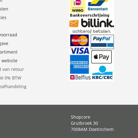
en
sten
ties
g
 voorraad
gave
sortiment
e website
t van retour
gië 0% BTW
eafhandeling
Shopcore
Grutbroek 30
7008AM Doetinchem