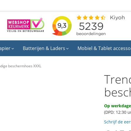
apier
Batterijen & Laders
Mobiel & Tablet accesso
ndige beschermhoes XXXL
Tren
besc
Op werkdagen
(DPD: 12:30 u
Schrijf de ee