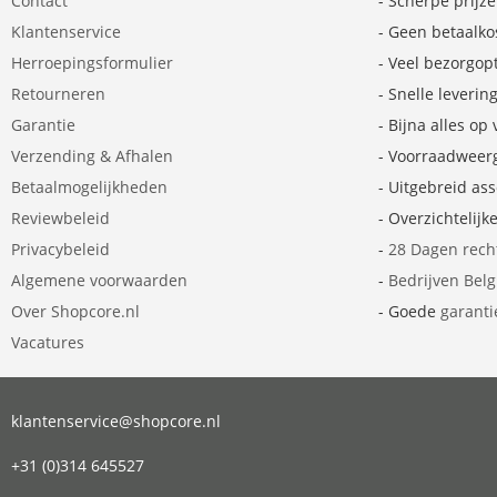
Contact
- Scherpe prijz
Klantenservice
- Geen betaalko
Herroepingsformulier
- Veel bezorgop
Retourneren
- Snelle leverin
Garantie
- Bijna alles op
Verzending & Afhalen
- Voorraadweer
Betaalmogelijkheden
- Uitgebreid as
Reviewbeleid
- Overzichtelijk
Privacybeleid
-
28 Dagen rech
Algemene voorwaarden
-
Bedrijven Bel
Over Shopcore.nl
- Goede
garanti
Vacatures
klantenservice@shopcore.nl
+31 (0)314 645527