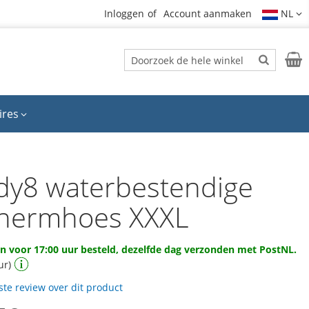
Inloggen
Account aanmaken
NL
Zoek
Wink
Zoek
ires
dy8 waterbestendige
hermhoes XXXL
 voor 17:00 uur besteld, dezelfde dag verzonden met PostNL.
ur)
rste review over dit product