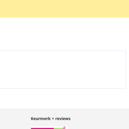
 en heeft een helder doorzichtig laagje voor het scherm van de
oon. Een touchscreen blijft in deze beschermhoes operationeel.
Keurmerk + reviews