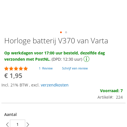
Horloge batterij V370 van Varta
Ga
naar
het
Op werkdagen voor 17:00 uur besteld, dezelfde dag
begin
verzonden met PostNL.
(DPD: 12:30 uur)
van
de
Waardering:
1
Review
Schrijf een review
100
100
afbeeldingen-
% of
€ 1,95
gallerij
Incl. 21% BTW
,
excl.
verzendkosten
Voorraad: 7
Artikel
224
Aantal