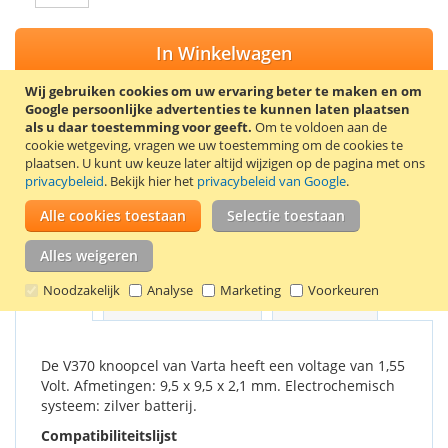
In Winkelwagen
Wij gebruiken cookies om uw ervaring beter te maken en om
Google persoonlijke advertenties te kunnen laten plaatsen
als u daar toestemming voor geeft.
Om te voldoen aan de
cookie wetgeving, vragen we uw toestemming om de cookies te
VOEG TOE AAN VERLANGLIJST
plaatsen.
U kunt uw keuze later altijd wijzigen op de pagina met ons
privacybeleid
. Bekijk hier het
privacybeleid van Google
.
TOEVOEGEN OM TE VERGELIJKEN
Alle cookies toestaan
Selectie toestaan
Horloge batterij V370 is ook bekend als type 370, SR920W,
SR69, 620, 280-51 en SB-BN.
Alles weigeren
Noodzakelijk
Analyse
Marketing
Voorkeuren
Details
Productkenmerken
Reviews
1
De V370 knoopcel van Varta heeft een voltage van 1,55
Volt. Afmetingen: 9,5 x 9,5 x 2,1 mm. Electrochemisch
systeem: zilver batterij.
Compatibiliteitslijst