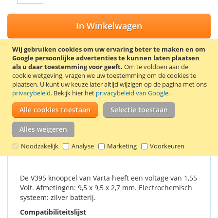
In Winkelwagen
Wij gebruiken cookies om uw ervaring beter te maken en om
Google persoonlijke advertenties te kunnen laten plaatsen
als u daar toestemming voor geeft.
Om te voldoen aan de
VOEG TOE AAN VERLANGLIJST
cookie wetgeving, vragen we uw toestemming om de cookies te
plaatsen.
U kunt uw keuze later altijd wijzigen op de pagina met ons
TOEVOEGEN OM TE VERGELIJKEN
privacybeleid
. Bekijk hier het
privacybeleid van Google
.
Alle cookies toestaan
Selectie toestaan
Horloge batterij V395 is ook bekend als type 395, D395,
SR927SW, SR57, 610, 280-48 en SB-AP/DP.
Alles weigeren
Details
Productkenmerken
Reviews
2
Noodzakelijk
Analyse
Marketing
Voorkeuren
De V395 knoopcel van Varta heeft een voltage van 1,55
Volt. Afmetingen: 9,5 x 9,5 x 2,7 mm. Electrochemisch
systeem: zilver batterij.
Compatibiliteitslijst