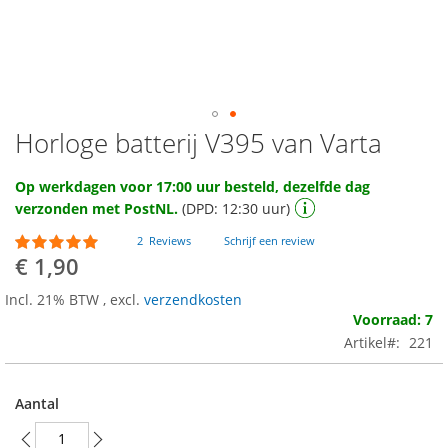
Horloge batterij V395 van Varta
Ga
naar
het
Op werkdagen voor 17:00 uur besteld, dezelfde dag
begin
verzonden met PostNL.
(DPD: 12:30 uur)
van
de
Waardering:
2
Reviews
Schrijf een review
100
100
afbeeldingen-
% of
€ 1,90
gallerij
Incl. 21% BTW
,
excl.
verzendkosten
Voorraad: 7
Artikel
221
Aantal