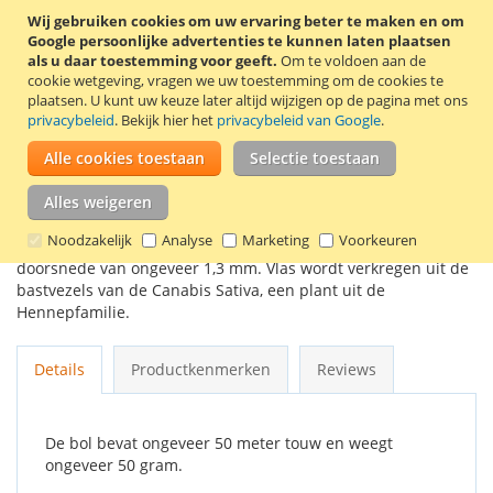
Wij gebruiken cookies om uw ervaring beter te maken en om
Google persoonlijke advertenties te kunnen laten plaatsen
In Winkelwagen
als u daar toestemming voor geeft.
Om te voldoen aan de
cookie wetgeving, vragen we uw toestemming om de cookies te
plaatsen.
U kunt uw keuze later altijd wijzigen op de pagina met ons
privacybeleid
. Bekijk hier het
privacybeleid van Google
.
Alle cookies toestaan
Selectie toestaan
VOEG TOE AAN VERLANGLIJST
Alles weigeren
TOEVOEGEN OM TE VERGELIJKEN
Noodzakelijk
Analyse
Marketing
Voorkeuren
Dit dunne bindtouw is gemaakt van vlas en heeft een
doorsnede van ongeveer 1,3 mm. Vlas wordt verkregen uit de
bastvezels van de Canabis Sativa, een plant uit de
Hennepfamilie.
Details
Productkenmerken
Reviews
De bol bevat ongeveer 50 meter touw en weegt
ongeveer 50 gram.