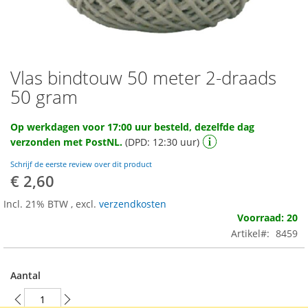
Vlas bindtouw 50 meter 2-draads
Ga
naar
50 gram
het
begin
Op werkdagen voor 17:00 uur besteld, dezelfde dag
van
verzonden met PostNL.
(DPD: 12:30 uur)
de
afbeeldingen-
Schrijf de eerste review over dit product
gallerij
€ 2,60
Incl. 21% BTW
,
excl.
verzendkosten
Voorraad: 20
Artikel
8459
Aantal