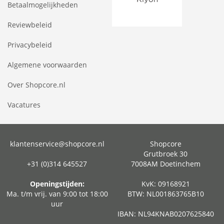
Betaalmogelijkheden
Reviewbeleid
Privacybeleid
Algemene voorwaarden
Over Shopcore.nl
Vacatures
klantenservice@shopcore.nl
Shopcore
Grutbroek 30
+31 (0)314 645527
7008AM Doetinchem
Openingstijden:
KvK: 09168921
Ma. t/m vrij. van 9:00 tot 18:00
BTW: NL001863765B10
uur
IBAN: NL94KNAB0207625840