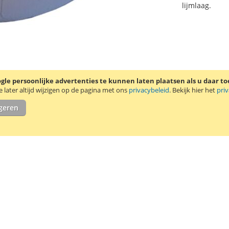
lijmlaag.
le persoonlijke advertenties te kunnen laten plaatsen als u daar t
later altijd wijzigen op de pagina met ons
privacybeleid
. Bekijk hier het
pri
igeren
kern heeft. Model 800262-125 is onder andere geschikt voor de ond