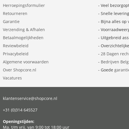
Herroepingsformulier
- Veel bezorgop
Retourneren
- Snelle leverin
Garantie
- Bijna alles op
Verzending & Afhalen
- Voorraadweer
Betaalmogelijkheden
- Uitgebreid as
Reviewbeleid
- Overzichtelijk
Privacybeleid
-
28 Dagen rech
Algemene voorwaarden
-
Bedrijven Bel
Over Shopcore.nl
- Goede
garanti
Vacatures
klantenservice@shopcore.nl
+31 (0)314 645527
Openingstijden:
Ma. t/m vrij. van 9:00 tot 18:00 uur