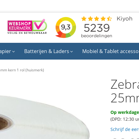
apier
Batterijen & Laders
Mobiel & Tablet accesso
mm kern 1 rol (huismerk)
Zebr
25mm
Op werkdagen
(DPD: 12:30 u
Schrijf de ee