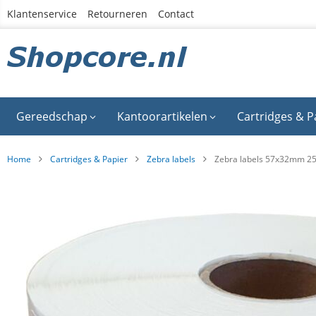
Ga
Klantenservice
Retourneren
Contact
naar
de
inhoud
Gereedschap
Kantoorartikelen
Cartridges & P
Home
Cartridges & Papier
Zebra labels
Zebra labels 57x32mm 25
Ga
naar
het
einde
van
de
afbeeldingen-
gallerij