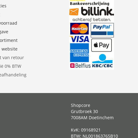
ties
g
 voorraad
gave
sortiment
e website
t van retour
gië 0% BTW
eafhandeling
Shopcore
Grutbroek 30
7008AM Doetinchem
KvK: 09168921
BTW: NL001863765B10