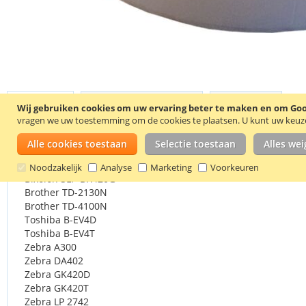
Ga
naar
Details
Productkenmerken
Reviews
het
Wij gebruiken cookies om uw ervaring beter te maken en om Goog
begin
vragen we uw toestemming om de cookies te plaatsen.
U kunt uw keuze 
van
Alle cookies toestaan
Selectie toestaan
Alles we
de
Het is belangrijk dat u controleert of uw printer een 25 mm 
afbeeldingen-
Noodzakelijk
Analyse
Marketing
Voorkeuren
gallerij
Bixolon SLP-DX420G
Brother TD-2130N
Brother TD-4100N
Toshiba B-EV4D
Toshiba B-EV4T
Zebra A300
Zebra DA402
Zebra GK420D
Zebra GK420T
Zebra LP 2742