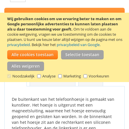
In Winkelwagen
Wij gebruiken cookies om uw ervaring beter te maken en om
Google persoonlijke advertenties te kunnen laten plaatsen
als u daar toestemming voor geeft.
Om te voldoen aan de
cookie wetgeving, vragen we uw toestemming om de cookies te
plaatsen.
U kunt uw keuze later altijd wijzigen op de pagina met ons
VOEG TOE AAN VERLANGLIJST
privacybeleid
. Bekijk hier het
privacybeleid van Google
.
TOEVOEGEN OM TE VERGELIJKEN
Alle cookies toestaan
Selectie toestaan
Stijlvolle book case voor de ZTE Blade A510. Kleur: bruin.
Alles weigeren
Noodzakelijk
Analyse
Marketing
Voorkeuren
Details
Productkenmerken
Reviews
De buitenkant van het telefoonhoesje is gemaakt van
kunstleer. Het hoesje is uitgerust met een
magneetsluiting, waarmee het hoesje eenvoudig
geopend en gesloten kan worden. In de binnenkant
van het hoesje zit aan de rechterkant een siliconen
telefoonhouder. Aan de linkerkant is er een