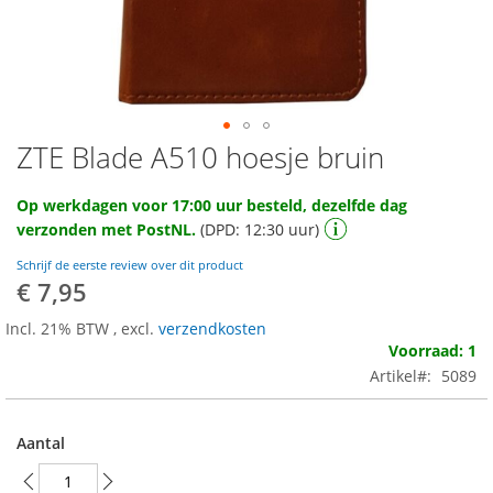
ZTE Blade A510 hoesje bruin
Ga
naar
het
Op werkdagen voor 17:00 uur besteld, dezelfde dag
begin
verzonden met PostNL.
(DPD: 12:30 uur)
van
de
Schrijf de eerste review over dit product
afbeeldingen-
€ 7,95
gallerij
Incl. 21% BTW
,
excl.
verzendkosten
Voorraad: 1
Artikel
5089
Aantal