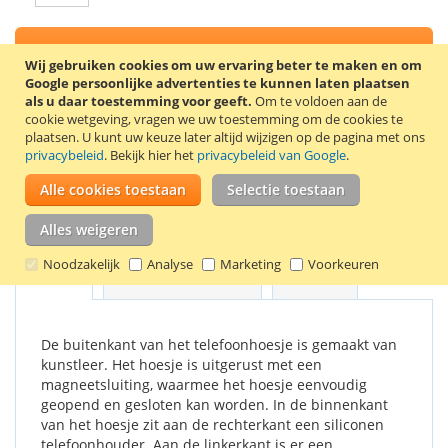
In Winkelwagen
Wij gebruiken cookies om uw ervaring beter te maken en om
Google persoonlijke advertenties te kunnen laten plaatsen
als u daar toestemming voor geeft.
Om te voldoen aan de
cookie wetgeving, vragen we uw toestemming om de cookies te
plaatsen.
U kunt uw keuze later altijd wijzigen op de pagina met ons
VOEG TOE AAN VERLANGLIJST
privacybeleid
. Bekijk hier het
privacybeleid van Google
.
TOEVOEGEN OM TE VERGELIJKEN
Alle cookies toestaan
Selectie toestaan
Stijlvolle book case voor de ZTE Blade A510. Kleur: wit.
Alles weigeren
Noodzakelijk
Analyse
Marketing
Voorkeuren
Details
Productkenmerken
Reviews
De buitenkant van het telefoonhoesje is gemaakt van
kunstleer. Het hoesje is uitgerust met een
magneetsluiting, waarmee het hoesje eenvoudig
geopend en gesloten kan worden. In de binnenkant
van het hoesje zit aan de rechterkant een siliconen
telefoonhouder. Aan de linkerkant is er een