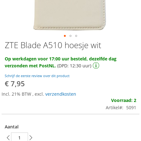
ZTE Blade A510 hoesje wit
Ga
naar
het
Op werkdagen voor 17:00 uur besteld, dezelfde dag
begin
verzonden met PostNL.
(DPD: 12:30 uur)
van
de
Schrijf de eerste review over dit product
afbeeldingen-
€ 7,95
gallerij
Incl. 21% BTW
,
excl.
verzendkosten
Voorraad: 2
Artikel
5091
Aantal