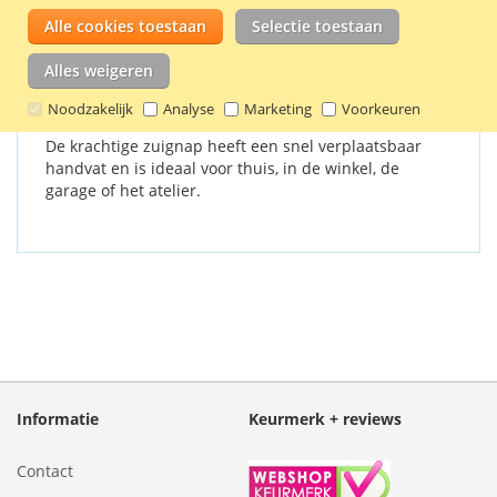
plaatstaal, plastic en andere gladde oppervlakken.
Alle cookies toestaan
Selectie toestaan
Alles weigeren
Details
Productkenmerken
Reviews
Noodzakelijk
Analyse
Marketing
Voorkeuren
De krachtige zuignap heeft een snel verplaatsbaar
handvat en is ideaal voor thuis, in de winkel, de
garage of het atelier.
Informatie
Keurmerk + reviews
Contact