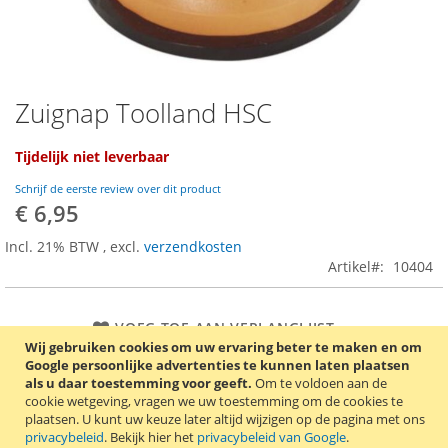
Zuignap Toolland HSC
Ga
naar
het
Tijdelijk niet leverbaar
begin
van
Schrijf de eerste review over dit product
de
€ 6,95
afbeeldingen-
Incl. 21% BTW
,
excl.
verzendkosten
gallerij
Artikel
10404
VOEG TOE AAN VERLANGLIJST
Wij gebruiken cookies om uw ervaring beter te maken en om
TOEVOEGEN OM TE VERGELIJKEN
Google persoonlijke advertenties te kunnen laten plaatsen
als u daar toestemming voor geeft.
Om te voldoen aan de
Deze zuignap heeft een zuigkracht tot 30 kg en heeft een
cookie wetgeving, vragen we uw toestemming om de cookies te
plaatsen.
U kunt uw keuze later altijd wijzigen op de pagina met ons
behuizing dat gemaakt is uit duurzaam nylon. De zuignap is
privacybeleid
. Bekijk hier het
privacybeleid van Google
.
geschikt voor het opheffen en dragen van vensterglas,