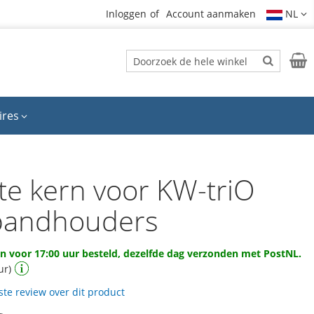
Inloggen
Account aanmaken
NL
Zoek
Wink
Zoek
ires
te kern voor KW-triO
bandhouders
 voor 17:00 uur besteld, dezelfde dag verzonden met PostNL.
ur)
rste review over dit product