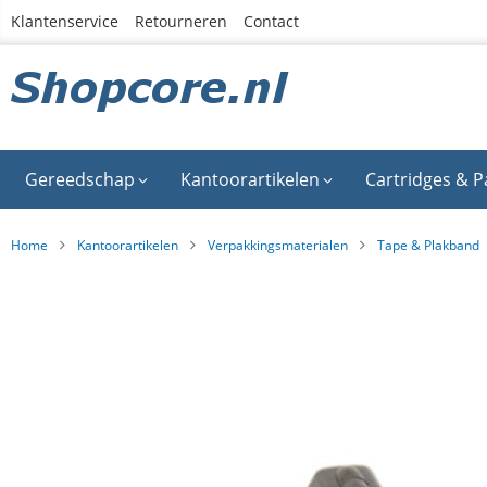
Ga
Klantenservice
Retourneren
Contact
naar
de
inhoud
Gereedschap
Kantoorartikelen
Cartridges & P
Home
Kantoorartikelen
Verpakkingsmaterialen
Tape & Plakband
Ga
naar
het
einde
van
de
afbeeldingen-
gallerij