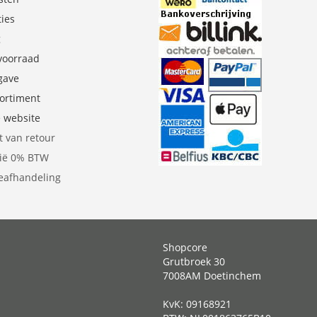
ties
g
 voorraad
gave
sortiment
e website
t van retour
gië 0% BTW
eafhandeling
Shopcore
Grutbroek 30
7008AM Doetinchem
KvK: 09168921