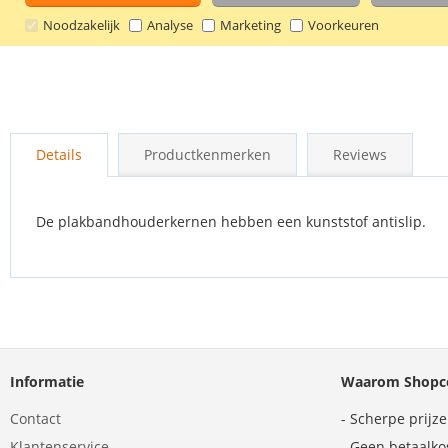
Noodzakelijk
Analyse
Marketing
Voorkeuren
Ga
naar
Details
Productkenmerken
Reviews
het
begin
van
de
De plakbandhouderkernen hebben een kunststof antislip.
afbeeldingen-
gallerij
Informatie
Waarom Shopco
Contact
- Scherpe prijz
Klantenservice
- Geen betaalko