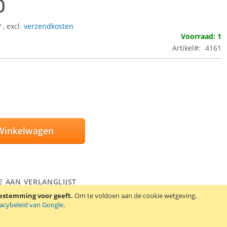
0
W
,
excl.
verzendkosten
Voorraad: 1
Artikel
4161
Winkelwagen
E AAN VERLANGLIJST
EN OM TE VERGELIJKEN
oestemming voor geeft.
Om te voldoen aan de cookie wetgeving,
vacybeleid van Google
.
te zwarte kern voor de KW-triO plakbandhouders. Geschikt voor
25 mm breed en tot 33 / 66 meter lang.