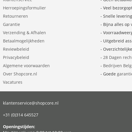
Herroepingsformulier
- Veel bezorgop
Retourneren
- Snelle leverin
Garantie
- Bijna alles op
Verzending & Afhalen
- Voorraadweer
Betaalmogelijkheden
- Uitgebreid as
Reviewbeleid
- Overzichtelijk
Privacybeleid
-
28 Dagen rech
Algemene voorwaarden
-
Bedrijven Bel
Over Shopcore.nl
- Goede
garanti
Vacatures
klantenservice@shopcore.nl
+31 (0)314 645527
Openingstijden: