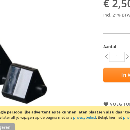
€ 2,5
Incl. 21% BT
Aantal
In 
VOEG TO
TOEVOEG
le persoonlijke advertenties te kunnen laten plaatsen als u daar t
later altijd wijzigen op de pagina met ons
privacybeleid
. Bekijk hier het
pri
Kleine en gro
igeren
plakband tot 