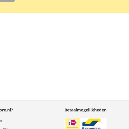
re.nl?
Betaalmogelijkheden
en
sten