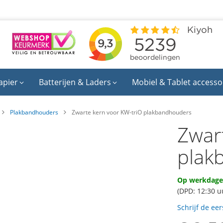
apier
Batterijen & Laders
Mobiel & Tablet accesso
Plakbandhouders
Zwarte kern voor KW-triO plakbandhouders
Zwar
plak
Op werkdagen
(DPD: 12:30 u
Schrijf de ee