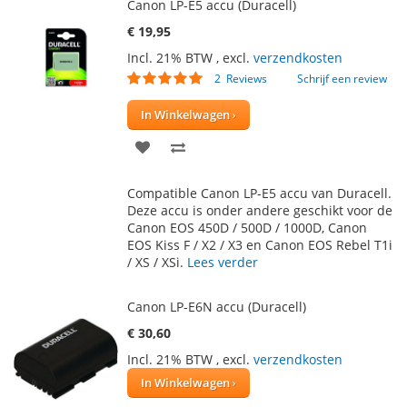
Canon LP-E5 accu (Duracell)
€ 19,95
Incl. 21% BTW
,
excl.
verzendkosten
Waardering:
2
Reviews
Schrijf een review
100
100
% of
In Winkelwagen
VOEG
TOEVOEGEN
TOE
OM
Compatible Canon LP-E5 accu van Duracell.
AAN
TE
Deze accu is onder andere geschikt voor de
Canon EOS 450D / 500D / 1000D, Canon
VERLANGLIJST
VERGELIJKEN
EOS Kiss F / X2 / X3 en Canon EOS Rebel T1i
/ XS / XSi.
Lees verder
Canon LP-E6N accu (Duracell)
€ 30,60
Incl. 21% BTW
,
excl.
verzendkosten
In Winkelwagen