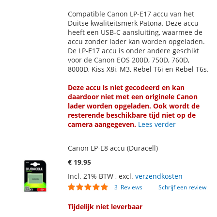
TOE
OM
Compatible Canon LP-E17 accu van het
AAN
TE
Duitse kwaliteitsmerk Patona. Deze accu
heeft een USB-C aansluiting, waarmee de
VERLANGLIJST
VERGELIJKEN
accu zonder lader kan worden opgeladen.
De LP-E17 accu is onder andere geschikt
voor de Canon EOS 200D, 750D, 760D,
8000D, Kiss X8i, M3, Rebel T6i en Rebel T6s.
Deze accu is niet gecodeerd en kan
daardoor niet met een originele Canon
lader worden opgeladen. Ook wordt de
resterende beschikbare tijd niet op de
camera aangegeven.
Lees verder
Canon LP-E8 accu (Duracell)
€ 19,95
Incl. 21% BTW
,
excl.
verzendkosten
Waardering:
3
Reviews
Schrijf een review
100
100
% of
Tijdelijk niet leverbaar