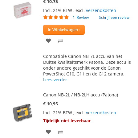
€ 10,75
Incl. 21% BTW
,
excl.
verzendkosten
Waardering:
1
Review
Schrijf een review
100
100
% of
In Winkelwagen
VOEG
TOEVOEGEN
TOE
OM
Compatible Canon NB-7L accu van het
AAN
TE
Duitse kwaliteitsmerk Patona. Deze accu is
onder andere geschikt voor de Canon
VERLANGLIJST
VERGELIJKEN
PowerShot G10, G11 en de G12 camera.
Lees verder
Canon NB-2L / NB-2LH accu (Patona)
€ 10,95
Incl. 21% BTW
,
excl.
verzendkosten
Tijdelijk niet leverbaar
VOEG
TOEVOEGEN