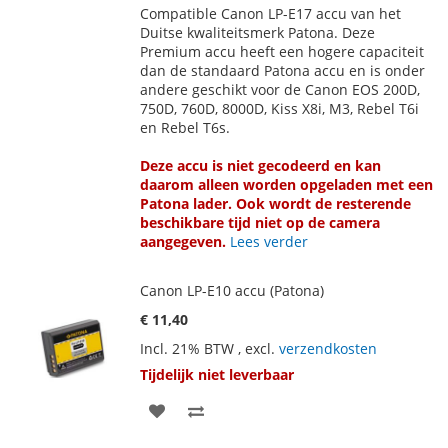
Compatible Canon LP-E17 accu van het
AAN
TE
Duitse kwaliteitsmerk Patona. Deze
Premium accu heeft een hogere capaciteit
VERLANGLIJST
VERGELIJKEN
dan de standaard Patona accu en is onder
andere geschikt voor de Canon EOS 200D,
750D, 760D, 8000D, Kiss X8i, M3, Rebel T6i
en Rebel T6s.
Deze accu is niet gecodeerd en kan
daarom alleen worden opgeladen met een
Patona lader. Ook wordt de resterende
beschikbare tijd niet op de camera
aangegeven.
Lees verder
Canon LP-E10 accu (Patona)
€ 11,40
Incl. 21% BTW
,
excl.
verzendkosten
Tijdelijk niet leverbaar
VOEG
TOEVOEGEN
TOE
OM