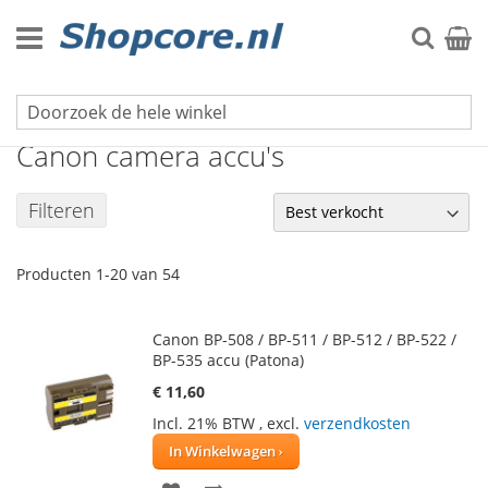
Ga
naar
Zoek
Winke
de
inhoud
Foto- en videocamera accu's
Canon camera accu's
Filteren
Producten
1
-
20
van
54
Canon BP-508 / BP-511 / BP-512 / BP-522 /
BP-535 accu (Patona)
€ 11,60
Incl. 21% BTW
,
excl.
verzendkosten
In Winkelwagen
VOEG
TOEVOEGEN