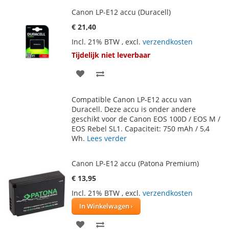
Canon LP-E12 accu (Duracell)
€ 21,40
Incl. 21% BTW
,
excl.
verzendkosten
Tijdelijk niet leverbaar
VOEG
TOEVOEGEN
TOE
OM
Compatible Canon LP-E12 accu van
AAN
TE
Duracell. Deze accu is onder andere
geschikt voor de Canon EOS 100D / EOS M /
VERLANGLIJST
VERGELIJKEN
EOS Rebel SL1. Capaciteit: 750 mAh / 5,4
Wh.
Lees verder
Canon LP-E12 accu (Patona Premium)
€ 13,95
Incl. 21% BTW
,
excl.
verzendkosten
In Winkelwagen
VOEG
TOEVOEGEN