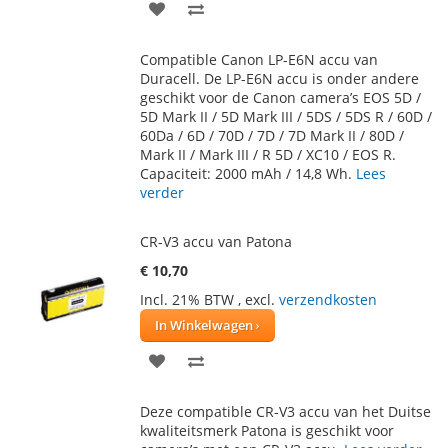
VOEG
TOEVOEGEN
TOE
OM
Compatible Canon LP-E6N accu van
AAN
TE
Duracell. De LP-E6N accu is onder andere
geschikt voor de Canon camera’s EOS 5D /
VERLANGLIJST
VERGELIJKEN
5D Mark II / 5D Mark III / 5DS / 5DS R / 60D /
60Da / 6D / 70D / 7D / 7D Mark II / 80D /
Mark II / Mark III / R 5D / XC10 / EOS R.
Capaciteit: 2000 mAh / 14,8 Wh.
Lees
verder
CR-V3 accu van Patona
€ 10,70
Incl. 21% BTW
,
excl.
verzendkosten
In Winkelwagen
VOEG
TOEVOEGEN
TOE
OM
Deze compatible CR-V3 accu van het Duitse
AAN
TE
kwaliteitsmerk Patona is geschikt voor