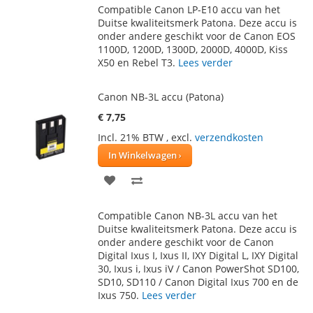
Compatible Canon LP-E10 accu van het
AAN
TE
Duitse kwaliteitsmerk Patona. Deze accu is
onder andere geschikt voor de Canon EOS
VERLANGLIJST
VERGELIJKEN
1100D, 1200D, 1300D, 2000D, 4000D, Kiss
X50 en Rebel T3.
Lees verder
Canon NB-3L accu (Patona)
€ 7,75
Incl. 21% BTW
,
excl.
verzendkosten
In Winkelwagen
VOEG
TOEVOEGEN
TOE
OM
Compatible Canon NB-3L accu van het
AAN
TE
Duitse kwaliteitsmerk Patona. Deze accu is
onder andere geschikt voor de Canon
VERLANGLIJST
VERGELIJKEN
Digital Ixus I, Ixus II, IXY Digital L, IXY Digital
30, Ixus i, Ixus iV / Canon PowerShot SD100,
SD10, SD110 / Canon Digital Ixus 700 en de
Ixus 750.
Lees verder