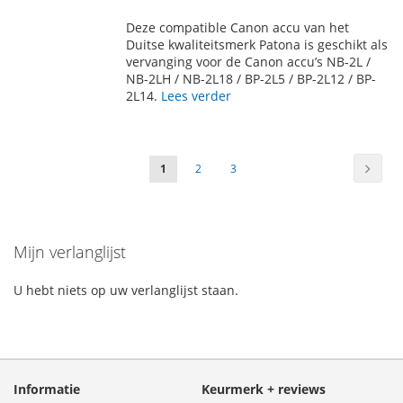
TOE
OM
Deze compatible Canon accu van het
AAN
TE
Duitse kwaliteitsmerk Patona is geschikt als
vervanging voor de Canon accu’s NB-2L /
VERLANGLIJST
VERGELIJKEN
NB-2LH / NB-2L18 / BP-2L5 / BP-2L12 / BP-
2L14.
Lees verder
Pagina
Pagin
Volge
U
Pagina
Pagina
1
2
3
lees
momenteel
Mijn verlanglijst
pagina
U hebt niets op uw verlanglijst staan.
Informatie
Keurmerk + reviews