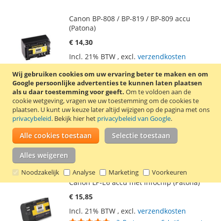
Canon BP-808 / BP-819 / BP-809 accu
(Patona)
€ 14,30
Incl. 21% BTW
,
excl.
verzendkosten
Waardering:
1
Review
Schrijf een review
Wij gebruiken cookies om uw ervaring beter te maken en om
100
100
% of
Google persoonlijke advertenties te kunnen laten plaatsen
In Winkelwagen
als u daar toestemming voor geeft.
Om te voldoen aan de
cookie wetgeving, vragen we uw toestemming om de cookies te
VOEG
TOEVOEGEN
plaatsen.
U kunt uw keuze later altijd wijzigen op de pagina met ons
privacybeleid
. Bekijk hier het
privacybeleid van Google
.
TOE
OM
Deze accu van het Duitse kwaliteitsmerk
Alle cookies toestaan
Selectie toestaan
AAN
TE
Patona is onder andere compatible met de
Canon accu’s BP-808, BP-819 en de BP-809.
Alles weigeren
VERLANGLIJST
VERGELIJKEN
Lees verder
Noodzakelijk
Analyse
Marketing
Voorkeuren
Canon LP-E6 accu met infochip (Patona)
€ 15,85
Incl. 21% BTW
,
excl.
verzendkosten
Waardering: