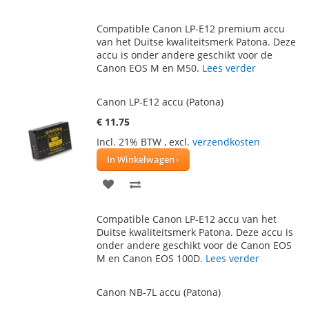
TOE
OM
Compatible Canon LP-E12 premium accu
AAN
TE
van het Duitse kwaliteitsmerk Patona. Deze
accu is onder andere geschikt voor de
VERLANGLIJST
VERGELIJKEN
Canon EOS M en M50.
Lees verder
Canon LP-E12 accu (Patona)
€ 11,75
Incl. 21% BTW
,
excl.
verzendkosten
In Winkelwagen
VOEG
TOEVOEGEN
TOE
OM
Compatible Canon LP-E12 accu van het
AAN
TE
Duitse kwaliteitsmerk Patona. Deze accu is
onder andere geschikt voor de Canon EOS
VERLANGLIJST
VERGELIJKEN
M en Canon EOS 100D.
Lees verder
Canon NB-7L accu (Patona)