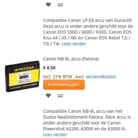
VOEG
TOEVOEGEN
TOE
OM
Compatible Canon LP-E8 accu van Duracell.
AAN
TE
Deze accu is onder andere geschikt voor de
Canon EOS 550D / 600D / 650D, Canon EOS
VERLANGLIJST
VERGELIJKEN
Kiss X4 / X5 / X6i en Canon EOS Rebel T2i /
T3i / T4i.
Lees verder
Canon NB-8L accu (Patona)
€ 8,50
Incl. 21% BTW
,
excl.
verzendkosten
In Winkelwagen
VOEG
TOEVOEGEN
TOE
OM
Compatible Canon NB-8L accu van het
AAN
TE
Duitse kwaliteitsmerk Patona. Deze accu is
onder andere geschikt voor de Canon
VERLANGLIJST
VERGELIJKEN
Powershot A2200, A3000 en de A3000 IS.
Lees verder