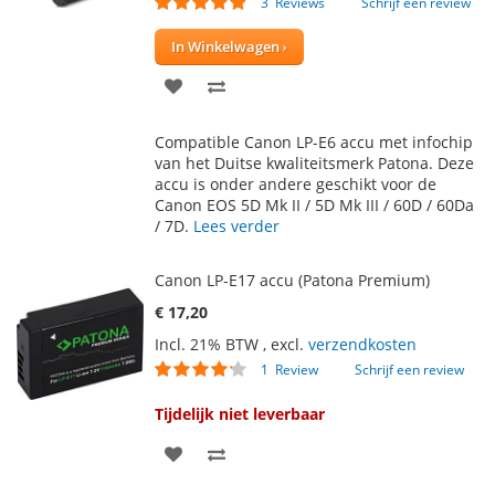
3
Reviews
Schrijf een review
93
100
% of
In Winkelwagen
VOEG
TOEVOEGEN
TOE
OM
Compatible Canon LP-E6 accu met infochip
AAN
TE
van het Duitse kwaliteitsmerk Patona. Deze
accu is onder andere geschikt voor de
VERLANGLIJST
VERGELIJKEN
Canon EOS 5D Mk II / 5D Mk III / 60D / 60Da
/ 7D.
Lees verder
Canon LP-E17 accu (Patona Premium)
€ 17,20
Incl. 21% BTW
,
excl.
verzendkosten
Waardering:
1
Review
Schrijf een review
80
100
% of
Tijdelijk niet leverbaar
VOEG
TOEVOEGEN
TOE
OM