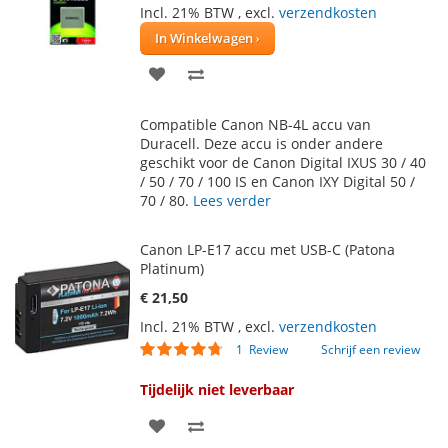
Incl. 21% BTW
,
excl.
verzendkosten
In Winkelwagen
VOEG
TOEVOEGEN
TOE
OM
Compatible Canon NB-4L accu van
AAN
TE
Duracell. Deze accu is onder andere
geschikt voor de Canon Digital IXUS 30 / 40
VERLANGLIJST
VERGELIJKEN
/ 50 / 70 / 100 IS en Canon IXY Digital 50 /
70 / 80.
Lees verder
Canon LP-E17 accu met USB-C (Patona
Platinum)
€ 21,50
Incl. 21% BTW
,
excl.
verzendkosten
Waardering:
1
Review
Schrijf een review
90
100
% of
Tijdelijk niet leverbaar
VOEG
TOEVOEGEN