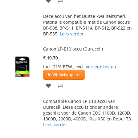
TOE
OM
Deze accu van het Duitse kwaliteitsmerk
AAN
TE
Patona is compatible met de Canon accu’s
BP-508, BP-511, BP-511A, BP-512, BP-522 en
VERLANGLIJST
VERGELIJKEN
BP-535.
Lees verder
Canon LP-E10 accu (Duracell)
€ 19,70
Incl. 21% BTW
,
excl.
verzendkosten
In Winkelwagen
VOEG
TOEVOEGEN
TOE
OM
Compatible Canon LP-E10 accu van
AAN
TE
Duracell. Deze accu is onder andere
geschikt voor de Canon EOS 1100D, 1200D,
VERLANGLIJST
VERGELIJKEN
1300D, 2000D, 4000D, Kiss X50 en Rebel T3.
Lees verder