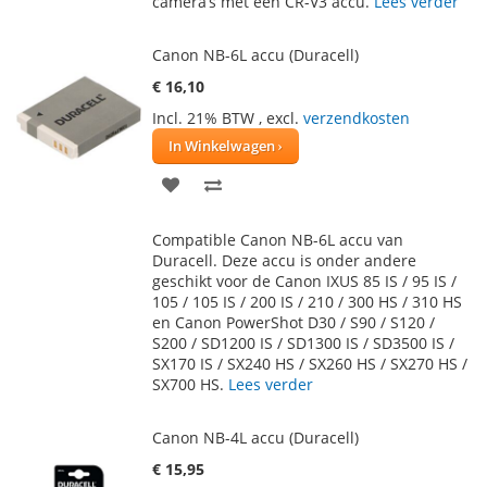
camera’s met een CR-V3 accu.
Lees verder
VERLANGLIJST
VERGELIJKEN
Canon NB-6L accu (Duracell)
€ 16,10
Incl. 21% BTW
,
excl.
verzendkosten
In Winkelwagen
VOEG
TOEVOEGEN
TOE
OM
Compatible Canon NB-6L accu van
AAN
TE
Duracell. Deze accu is onder andere
geschikt voor de Canon IXUS 85 IS / 95 IS /
VERLANGLIJST
VERGELIJKEN
105 / 105 IS / 200 IS / 210 / 300 HS / 310 HS
en Canon PowerShot D30 / S90 / S120 /
S200 / SD1200 IS / SD1300 IS / SD3500 IS /
SX170 IS / SX240 HS / SX260 HS / SX270 HS /
SX700 HS.
Lees verder
Canon NB-4L accu (Duracell)
€ 15,95