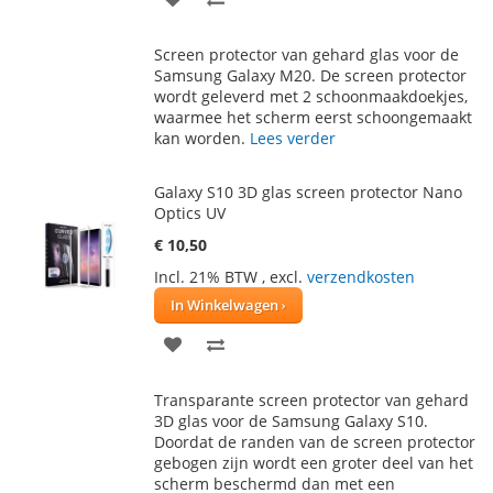
TOE
OM
Screen protector van gehard glas voor de
AAN
TE
Samsung Galaxy M20. De screen protector
wordt geleverd met 2 schoonmaakdoekjes,
VERLANGLIJST
VERGELIJKEN
waarmee het scherm eerst schoongemaakt
kan worden.
Lees verder
Galaxy S10 3D glas screen protector Nano
Optics UV
€ 10,50
Incl. 21% BTW
,
excl.
verzendkosten
In Winkelwagen
VOEG
TOEVOEGEN
TOE
OM
Transparante screen protector van gehard
AAN
TE
3D glas voor de Samsung Galaxy S10.
Doordat de randen van de screen protector
VERLANGLIJST
VERGELIJKEN
gebogen zijn wordt een groter deel van het
scherm beschermd dan met een