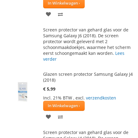
In Winkelwagen
VOEG
TOEVOEGEN
TOE
OM
Screen protector van gehard glas voor de
AAN
TE
Samsung Galaxy J6 (2018). De screen
protector wordt geleverd met 2
VERLANGLIJST
VERGELIJKEN
schoonmaakdoekjes, waarmee het scherm
eerst schoongemaakt kan worden.
Lees
verder
Glazen screen protector Samsung Galaxy J4
(2018)
€ 5,99
Incl. 21% BTW
,
excl.
verzendkosten
In Winkelwagen
VOEG
TOEVOEGEN
TOE
OM
Screen protector van gehard glas voor de
AAN
TE