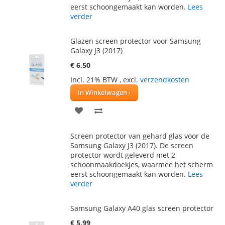
eerst schoongemaakt kan worden.
Lees
verder
Glazen screen protector voor Samsung
Galaxy J3 (2017)
€ 6,50
Incl. 21% BTW
,
excl.
verzendkosten
In Winkelwagen
VOEG
TOEVOEGEN
TOE
OM
Screen protector van gehard glas voor de
AAN
TE
Samsung Galaxy J3 (2017). De screen
protector wordt geleverd met 2
VERLANGLIJST
VERGELIJKEN
schoonmaakdoekjes, waarmee het scherm
eerst schoongemaakt kan worden.
Lees
verder
Samsung Galaxy A40 glas screen protector
€ 5,99