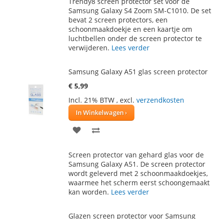
Trendy8 screen protector set voor de
AAN
TE
Samsung Galaxy S4 Zoom SM-C1010. De set
bevat 2 screen protectors, een
VERLANGLIJST
VERGELIJKEN
schoonmaakdoekje en een kaartje om
luchtbellen onder de screen protector te
verwijderen.
Lees verder
Samsung Galaxy A51 glas screen protector
€ 5,99
Incl. 21% BTW
,
excl.
verzendkosten
In Winkelwagen
VOEG
TOEVOEGEN
TOE
OM
Screen protector van gehard glas voor de
AAN
TE
Samsung Galaxy A51. De screen protector
wordt geleverd met 2 schoonmaakdoekjes,
VERLANGLIJST
VERGELIJKEN
waarmee het scherm eerst schoongemaakt
kan worden.
Lees verder
Glazen screen protector voor Samsung