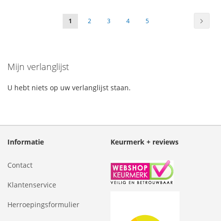
Pagina
Pagin
Volge
U
Pagina
Pagina
Pagina
Pagina
1
2
3
4
5
lees
momenteel
Mijn verlanglijst
pagina
U hebt niets op uw verlanglijst staan.
Informatie
Keurmerk + reviews
Contact
Klantenservice
Herroepingsformulier