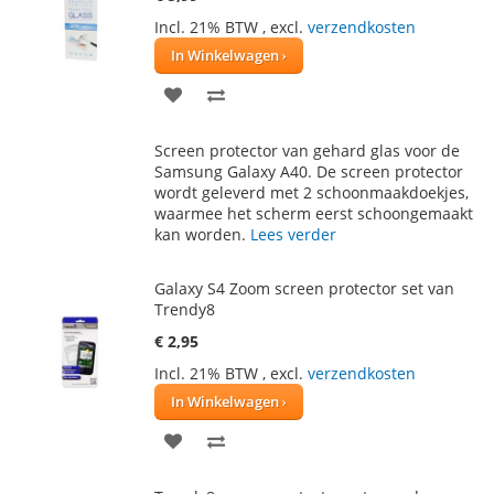
Incl. 21% BTW
,
excl.
verzendkosten
In Winkelwagen
VOEG
TOEVOEGEN
TOE
OM
Screen protector van gehard glas voor de
AAN
TE
Samsung Galaxy A40. De screen protector
wordt geleverd met 2 schoonmaakdoekjes,
VERLANGLIJST
VERGELIJKEN
waarmee het scherm eerst schoongemaakt
kan worden.
Lees verder
Galaxy S4 Zoom screen protector set van
Trendy8
€ 2,95
Incl. 21% BTW
,
excl.
verzendkosten
In Winkelwagen
VOEG
TOEVOEGEN
TOE
OM