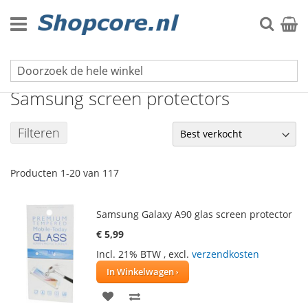
Ga
naar
Zoek
Winke
de
inhoud
Screen protectors voor mobiele telefoons
Samsung screen protectors
Filteren
Producten
1
-
20
van
117
Samsung Galaxy A90 glas screen protector
€ 5,99
Incl. 21% BTW
,
excl.
verzendkosten
In Winkelwagen
VOEG
TOEVOEGEN