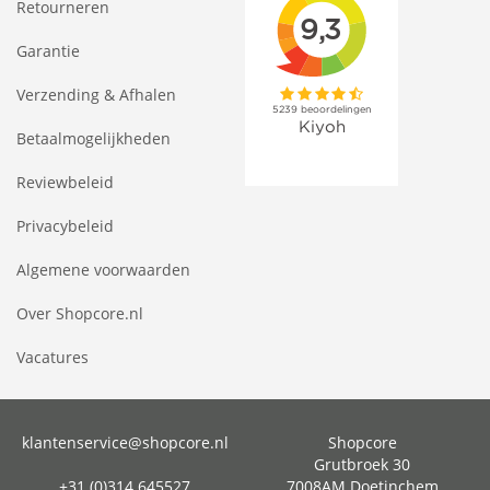
Retourneren
Garantie
Verzending & Afhalen
Betaalmogelijkheden
Reviewbeleid
Privacybeleid
Algemene voorwaarden
Over Shopcore.nl
Vacatures
klantenservice@shopcore.nl
Shopcore
Grutbroek 30
+31 (0)314 645527
7008AM Doetinchem