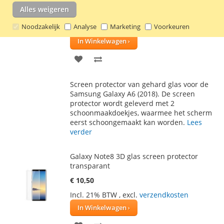
Alles weigeren
Incl. 21% BTW
,
excl.
verzendkosten
Waardering:
1
Review
Schrijf een review
Noodzakelijk
Analyse
Marketing
Voorkeuren
40
100
% of
In Winkelwagen
VOEG
TOEVOEGEN
TOE
OM
Screen protector van gehard glas voor de
AAN
TE
Samsung Galaxy A6 (2018). De screen
protector wordt geleverd met 2
VERLANGLIJST
VERGELIJKEN
schoonmaakdoekjes, waarmee het scherm
eerst schoongemaakt kan worden.
Lees
verder
Galaxy Note8 3D glas screen protector
transparant
€ 10,50
Incl. 21% BTW
,
excl.
verzendkosten
In Winkelwagen