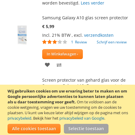
worden bevestigd.
Lees verder
Samsung Galaxy A10 glas screen protector
€ 5,99
Incl. 21% BTW
,
excl.
verzendkosten
Waardering:
1
Review
Schrijf een review
60
100
% of
In Winkelwagen
VOEG
TOEVOEGEN
TOE
OM
Screen protector van gehard glas voor de
AAN
TE
Samsung Galaxy A10. De screen protector
Wij gebruiken cookies om uw ervaring beter te maken en om
wordt geleverd met 2 schoonmaakdoekjes,
VERLANGLIJST
VERGELIJKEN
Google persoonlijke advertenties te kunnen laten plaatsen
waarmee het scherm eerst schoongemaakt
als u daar toestemming voor geeft.
Om te voldoen aan de
kan worden.
Lees verder
cookie wetgeving, vragen we uw toestemming om de cookies te
plaatsen.
U kunt uw keuze later altijd wijzigen op de pagina met ons
Glazen screen protector voor Samsung
privacybeleid
. Bekijk hier het
privacybeleid van Google
.
Galaxy A6 (2018)
Alle cookies toestaan
Selectie toestaan
€ 5,99