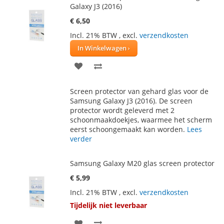
Galaxy J3 (2016)
€ 6,50
Incl. 21% BTW
,
excl.
verzendkosten
In Winkelwagen
VOEG
TOEVOEGEN
TOE
OM
Screen protector van gehard glas voor de
AAN
TE
Samsung Galaxy J3 (2016). De screen
protector wordt geleverd met 2
VERLANGLIJST
VERGELIJKEN
schoonmaakdoekjes, waarmee het scherm
eerst schoongemaakt kan worden.
Lees
verder
Samsung Galaxy M20 glas screen protector
€ 5,99
Incl. 21% BTW
,
excl.
verzendkosten
Tijdelijk niet leverbaar
VOEG
TOEVOEGEN