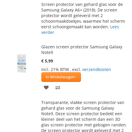
Screen protector van gehard glas voor de
AAN
TE
Samsung Galaxy A6+ (2018). De screen
protector wordt geleverd met 2
VERLANGLIJST
VERGELIJKEN
schoonmaakdoekjes, waarmee het scherm
eerst schoongemaakt kan worden.
Lees
verder
Glazen screen protector Samsung Galaxy
Note9
€ 5,99
Incl. 21% BTW
,
excl.
verzendkosten
In Winkelwagen
VOEG
TOEVOEGEN
TOE
OM
Transparante, vlakke screen protector van
AAN
TE
gehard glas voor de Samsung Galaxy
Note9. Deze screen protector bedekt een
VERLANGLIJST
VERGELIJKEN
kleiner deel van het scherm dan een 3D
glas screen protector met gebogen randen.
De screen protector wordt geleverd met 2