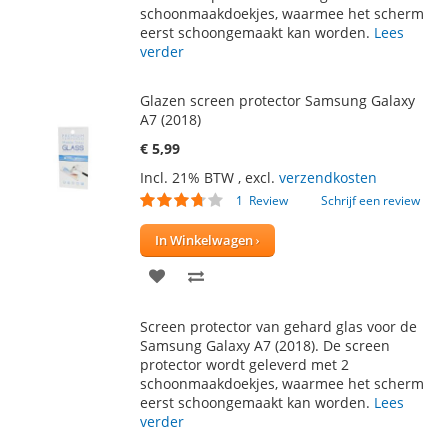
schoonmaakdoekjes, waarmee het scherm
eerst schoongemaakt kan worden.
Lees
verder
Glazen screen protector Samsung Galaxy
A7 (2018)
€ 5,99
Incl. 21% BTW
,
excl.
verzendkosten
Waardering:
1
Review
Schrijf een review
70
100
% of
In Winkelwagen
VOEG
TOEVOEGEN
TOE
OM
Screen protector van gehard glas voor de
AAN
TE
Samsung Galaxy A7 (2018). De screen
protector wordt geleverd met 2
VERLANGLIJST
VERGELIJKEN
schoonmaakdoekjes, waarmee het scherm
eerst schoongemaakt kan worden.
Lees
verder