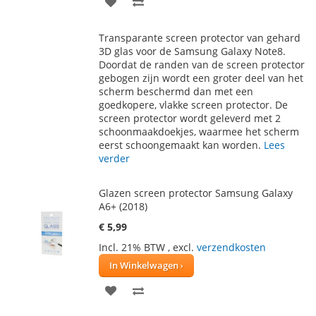
VOEG
TOEVOEGEN
TOE
OM
Transparante screen protector van gehard
AAN
TE
3D glas voor de Samsung Galaxy Note8.
Doordat de randen van de screen protector
VERLANGLIJST
VERGELIJKEN
gebogen zijn wordt een groter deel van het
scherm beschermd dan met een
goedkopere, vlakke screen protector. De
screen protector wordt geleverd met 2
schoonmaakdoekjes, waarmee het scherm
eerst schoongemaakt kan worden.
Lees
verder
Glazen screen protector Samsung Galaxy
A6+ (2018)
€ 5,99
Incl. 21% BTW
,
excl.
verzendkosten
In Winkelwagen
VOEG
TOEVOEGEN
TOE
OM