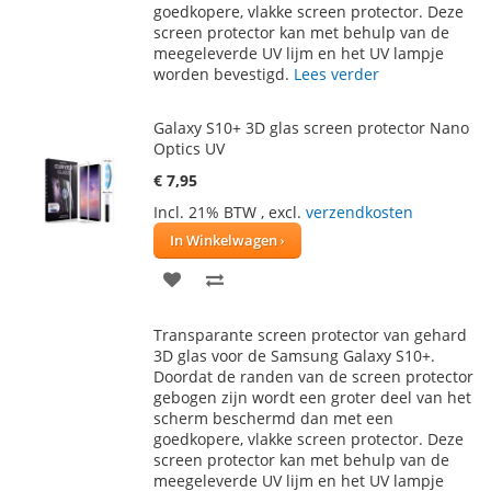
goedkopere, vlakke screen protector. Deze
screen protector kan met behulp van de
meegeleverde UV lijm en het UV lampje
worden bevestigd.
Lees verder
Galaxy S10+ 3D glas screen protector Nano
Optics UV
€ 7,95
Incl. 21% BTW
,
excl.
verzendkosten
In Winkelwagen
VOEG
TOEVOEGEN
TOE
OM
Transparante screen protector van gehard
AAN
TE
3D glas voor de Samsung Galaxy S10+.
Doordat de randen van de screen protector
VERLANGLIJST
VERGELIJKEN
gebogen zijn wordt een groter deel van het
scherm beschermd dan met een
goedkopere, vlakke screen protector. Deze
screen protector kan met behulp van de
meegeleverde UV lijm en het UV lampje