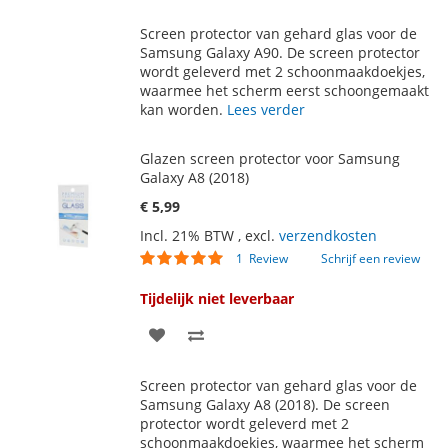
TOE
OM
Screen protector van gehard glas voor de
AAN
TE
Samsung Galaxy A90. De screen protector
wordt geleverd met 2 schoonmaakdoekjes,
VERLANGLIJST
VERGELIJKEN
waarmee het scherm eerst schoongemaakt
kan worden.
Lees verder
Glazen screen protector voor Samsung
Galaxy A8 (2018)
€ 5,99
Incl. 21% BTW
,
excl.
verzendkosten
Waardering:
1
Review
Schrijf een review
100
100
% of
Tijdelijk niet leverbaar
VOEG
TOEVOEGEN
TOE
OM
Screen protector van gehard glas voor de
AAN
TE
Samsung Galaxy A8 (2018). De screen
protector wordt geleverd met 2
VERLANGLIJST
VERGELIJKEN
schoonmaakdoekjes, waarmee het scherm