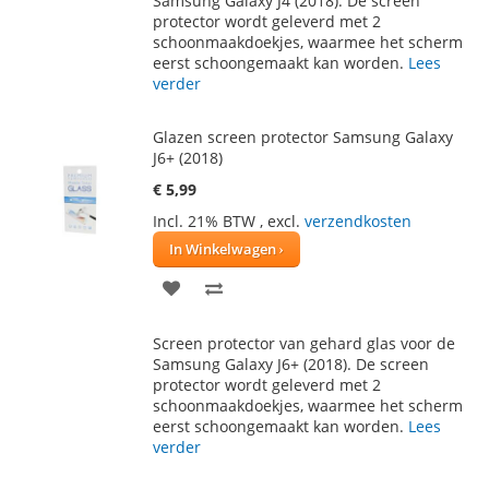
Samsung Galaxy J4 (2018). De screen
protector wordt geleverd met 2
VERLANGLIJST
VERGELIJKEN
schoonmaakdoekjes, waarmee het scherm
eerst schoongemaakt kan worden.
Lees
verder
Glazen screen protector Samsung Galaxy
J6+ (2018)
€ 5,99
Incl. 21% BTW
,
excl.
verzendkosten
In Winkelwagen
VOEG
TOEVOEGEN
TOE
OM
Screen protector van gehard glas voor de
AAN
TE
Samsung Galaxy J6+ (2018). De screen
protector wordt geleverd met 2
VERLANGLIJST
VERGELIJKEN
schoonmaakdoekjes, waarmee het scherm
eerst schoongemaakt kan worden.
Lees
verder