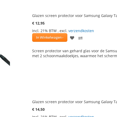
Glazen screen protector voor Samsung Galaxy Tab
€ 12,95
Incl. 21% BTW
,
excl.
verzendkosten
VOEG
TOEVOEGEN
In Winkelwagen
TOE
OM
Screen protector van gehard glas voor de Samsun
AAN
TE
met 2 schoonmaakdoekjes, waarmee het scherm
VERLANGLIJST
VERGELIJKEN
Glazen screen protector voor Samsung Galaxy Ta
€ 14,50
Incl. 21% BTW
,
excl.
verzendkosten