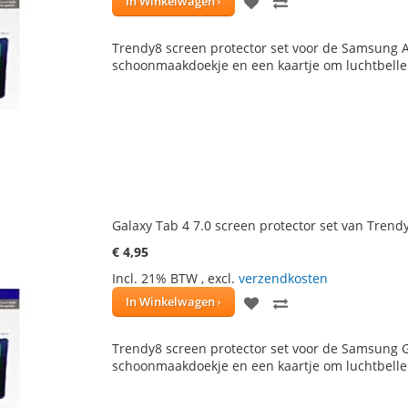
VOEG
TOEVOEGEN
In Winkelwagen
TOE
OM
Trendy8 screen protector set voor de Samsung At
AAN
TE
schoonmaakdoekje en een kaartje om luchtbellen
VERLANGLIJST
VERGELIJKEN
Galaxy Tab 4 7.0 screen protector set van Trend
€ 4,95
Incl. 21% BTW
,
excl.
verzendkosten
VOEG
TOEVOEGEN
In Winkelwagen
TOE
OM
Trendy8 screen protector set voor de Samsung Ga
AAN
TE
schoonmaakdoekje en een kaartje om luchtbellen
VERLANGLIJST
VERGELIJKEN