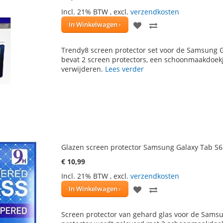
Incl. 21% BTW
,
excl.
verzendkosten
VOEG
TOEVOEGEN
In Winkelwagen
TOE
OM
Trendy8 screen protector set voor de Samsung G
AAN
TE
bevat 2 screen protectors, een schoonmaakdoekj
verwijderen.
Lees verder
VERLANGLIJST
VERGELIJKEN
Glazen screen protector Samsung Galaxy Tab S6
€ 10,99
Incl. 21% BTW
,
excl.
verzendkosten
VOEG
TOEVOEGEN
In Winkelwagen
TOE
OM
Screen protector van gehard glas voor de Sams
AAN
TE