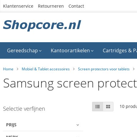
Ga
Klantenservice
Retourneren
Contact
naar
de
inhoud
Gereedschap
Kantoorartikelen
Cartridges & P
Home
Mobiel & Tablet accessoires
Screen protectors voor tablets
Samsung screen protect
Skip
Tonen
Lijst
Foto-
10
produ
Selectie verfijnen
tabel
to
als
product
list
PRIJS