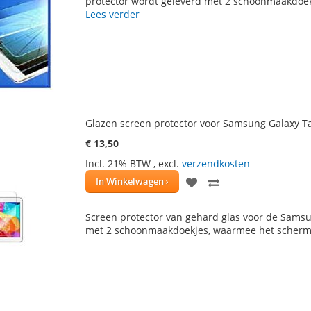
protector wordt geleverd met 2 schoonmaakdoe
Lees verder
VERLANGLIJST
VERGELIJKEN
Glazen screen protector voor Samsung Galaxy Ta
€ 13,50
Incl. 21% BTW
,
excl.
verzendkosten
VOEG
TOEVOEGEN
In Winkelwagen
TOE
OM
Screen protector van gehard glas voor de Samsun
AAN
TE
met 2 schoonmaakdoekjes, waarmee het scherm
VERLANGLIJST
VERGELIJKEN