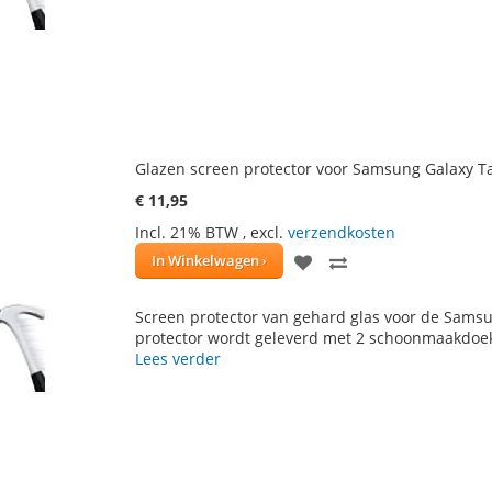
VERLANGLIJST
VERGELIJKEN
Glazen screen protector voor Samsung Galaxy Ta
€ 11,95
Incl. 21% BTW
,
excl.
verzendkosten
VOEG
TOEVOEGEN
In Winkelwagen
TOE
OM
Screen protector van gehard glas voor de Samsun
AAN
TE
protector wordt geleverd met 2 schoonmaakdoe
Lees verder
VERLANGLIJST
VERGELIJKEN