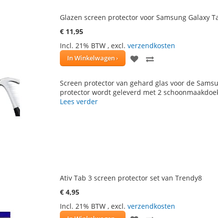
Glazen screen protector voor Samsung Galaxy Ta
€ 11,95
Incl. 21% BTW
,
excl.
verzendkosten
VOEG
TOEVOEGEN
In Winkelwagen
TOE
OM
Screen protector van gehard glas voor de Samsun
AAN
TE
protector wordt geleverd met 2 schoonmaakdoe
Lees verder
VERLANGLIJST
VERGELIJKEN
Ativ Tab 3 screen protector set van Trendy8
€ 4,95
Incl. 21% BTW
,
excl.
verzendkosten