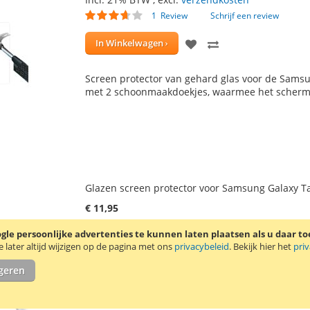
Waardering:
1
Review
Schrijf een review
70
100
% of
VOEG
TOEVOEGEN
In Winkelwagen
TOE
OM
Screen protector van gehard glas voor de Samsun
AAN
TE
met 2 schoonmaakdoekjes, waarmee het scherm
VERLANGLIJST
VERGELIJKEN
Glazen screen protector voor Samsung Galaxy Ta
€ 11,95
Incl. 21% BTW
,
excl.
verzendkosten
le persoonlijke advertenties te kunnen laten plaatsen als u daar t
VOEG
TOEVOEGEN
In Winkelwagen
later altijd wijzigen op de pagina met ons
privacybeleid
. Bekijk hier het
pri
TOE
OM
igeren
Screen protector van gehard glas voor de Samsu
AAN
TE
schoonmaakdoekjes, waarmee het scherm eers