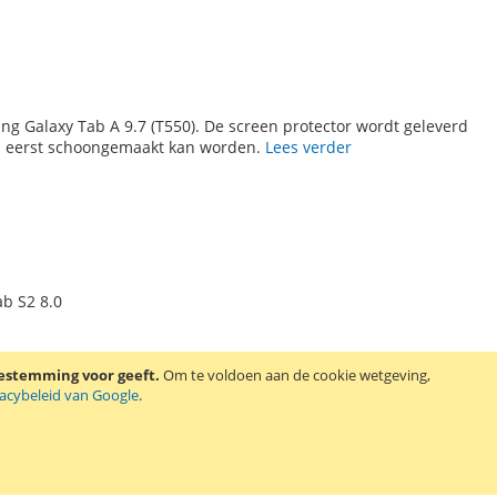
g Galaxy Tab A 9.7 (T550). De screen protector wordt geleverd
 eerst schoongemaakt kan worden.
Lees verder
b S2 8.0
oestemming voor geeft.
Om te voldoen aan de cookie wetgeving,
vacybeleid van Google
.
ng Galaxy Tab S2 8.0. De screen protector wordt geleverd met 2
t schoongemaakt kan worden.
Lees verder