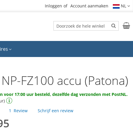
Inloggen
Account aanmaken
NL
Zoek
Wink
Zoek
ires
 NP-FZ100 accu (Patona)
 voor 17:00 uur besteld, dezelfde dag verzonden met PostNL.
ur)
1
Review
Schrijf een review
95