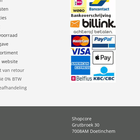
en
sten
ties
g
 voorraad
gave
sortiment
e website
t van retour
gië 0% BTW
eafhandeling
Shopcore
Grutbroek 30
7008AM Doetinchem