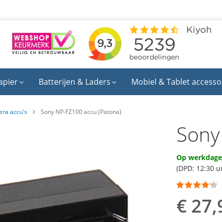
apier
Batterijen & Laders
Mobiel & Tablet accesso
ra accu's
Sony NP-FZ100 accu (Patona)
Sony
Op werkdagen
(DPD: 12:30 u
Waardering:
80
100
% of
€ 27,