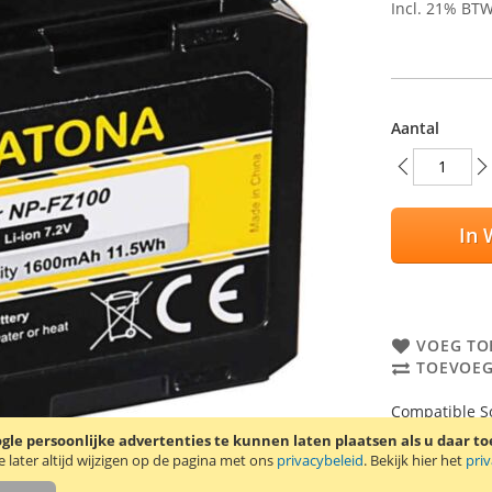
Incl. 21% BT
Aantal
In 
VOEG TO
TOEVOEG
Compatible So
Geschikt voor 
le persoonlijke advertenties te kunnen laten plaatsen als u daar t
Alpha 9.
later altijd wijzigen op de pagina met ons
privacybeleid
. Bekijk hier het
pri