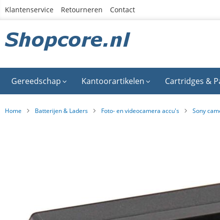
Ga
Klantenservice
Retourneren
Contact
naar
de
inhoud
Gereedschap
Kantoorartikelen
Cartridges & P
Home
Batterijen & Laders
Foto- en videocamera accu's
Sony came
Ga
naar
het
einde
van
de
afbeeldingen-
gallerij