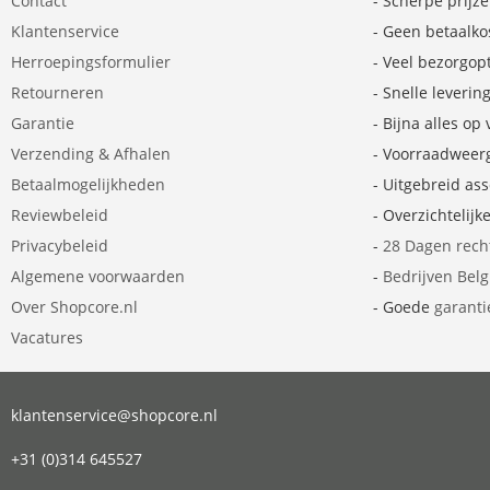
Contact
- Scherpe prijz
Klantenservice
- Geen betaalko
Herroepingsformulier
- Veel bezorgop
Retourneren
- Snelle leverin
Garantie
- Bijna alles op
Verzending & Afhalen
- Voorraadweer
Betaalmogelijkheden
- Uitgebreid as
Reviewbeleid
- Overzichtelijk
Privacybeleid
-
28 Dagen rech
Algemene voorwaarden
-
Bedrijven Bel
Over Shopcore.nl
- Goede
garanti
Vacatures
klantenservice@shopcore.nl
+31 (0)314 645527