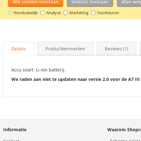
Alle cookies toestaan
Selectie toestaan
Alles we
Noodzakelijk
Analyse
Marketing
Voorkeuren
Ga
naar
Details
Productkenmerken
Reviews
1
het
begin
van
de
Accu soort: Li-Ion batterij.
afbeeldingen-
We raden aan niet te updaten naar versie 2.0 voor de A7 II
gallerij
Informatie
Waarom Shopco