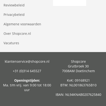
Reviewbeleid
Privacybeleid
Algemene voorwaarden
Over Shopcore.nl
Vacatures
klantenservice@shopcore.nl
Shopcore
Grutbroek 30
+31 (0)314 645527
7008AM Doetinchem
Openingstijden:
KvK: 09168921
Ma. t/m vrij. van 9:00 tot 18:00
BTW: NL001863765B10
uur
IBAN: NL94KNAB0207625840