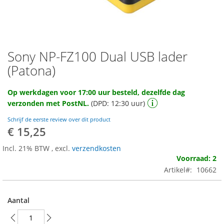
Sony NP-FZ100 Dual USB lader
Ga
naar
(Patona)
het
begin
Op werkdagen voor 17:00 uur besteld, dezelfde dag
van
verzonden met PostNL.
(DPD: 12:30 uur)
de
afbeeldingen-
Schrijf de eerste review over dit product
gallerij
€ 15,25
Incl. 21% BTW
,
excl.
verzendkosten
Voorraad: 2
Artikel
10662
Aantal