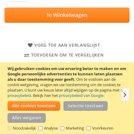
In Winkelwagen
VOEG TOE AAN VERLANGLIJST
TOEVOEGEN OM TE VERGELIJKEN
Met deze USB lader van het Duitse kwaliteitsmerk Patona is
Wij gebruiken cookies om uw ervaring beter te maken en om
het mogelijk om 2 accu’s tegelijk op te laden. Deze USB-lader
Google persoonlijke advertenties te kunnen laten plaatsen
is geschikt voor de Sony camera accu NP-FZ100.
als u daar toestemming voor geeft.
Om te voldoen aan de
cookie wetgeving, vragen we uw toestemming om de cookies te
plaatsen.
U kunt uw keuze later altijd wijzigen op de pagina met ons
Volg
Details
Productkenmerken
Reviews
Gerelate
privacybeleid
. Bekijk hier het
privacybeleid van Google
.
Alle cookies toestaan
Selectie toestaan
De Sony NP-FZ100 accu zit onder andere in de Sony
Alles weigeren
camera’s A7 Mark III / A7R III / A9 / Alpha 9 / BC-QZ1.
Noodzakelijk
Analyse
Marketing
Voorkeuren
De lader heeft 2 laadschachten die onafhankelijk van