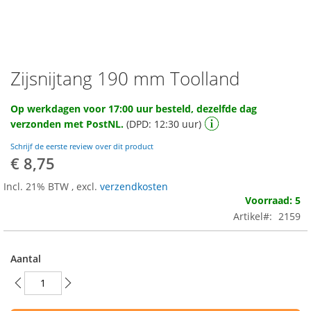
Zijsnijtang 190 mm Toolland
Ga
naar
het
Op werkdagen voor 17:00 uur besteld, dezelfde dag
begin
verzonden met PostNL.
(DPD: 12:30 uur)
van
de
Schrijf de eerste review over dit product
afbeeldingen-
€ 8,75
gallerij
Incl. 21% BTW
,
excl.
verzendkosten
Voorraad: 5
Artikel
2159
Aantal