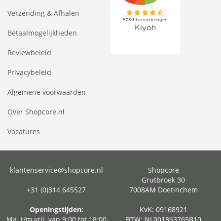
Verzending & Afhalen
Betaalmogelijkheden
Reviewbeleid
Privacybeleid
Algemene voorwaarden
Over Shopcore.nl
Vacatures
klantenservice@shopcore.nl
Shopcore
Grutbroek 30
+31 (0)314 645527
7008AM Doetinchem
Openingstijden:
KvK: 09168921
Ma. t/m vrij. van 9:00 tot 18:00
BTW: NL001863765B10