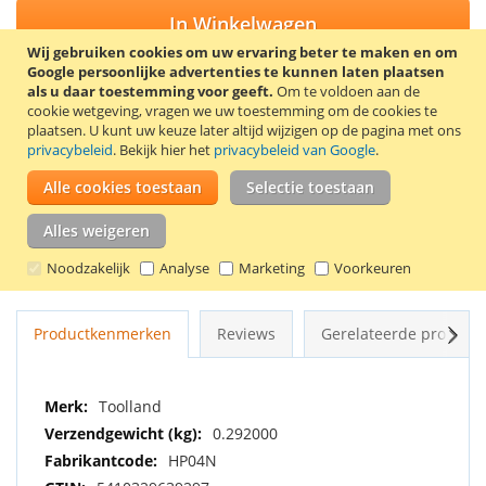
In Winkelwagen
Wij gebruiken cookies om uw ervaring beter te maken en om
Google persoonlijke advertenties te kunnen laten plaatsen
als u daar toestemming voor geeft.
Om te voldoen aan de
cookie wetgeving, vragen we uw toestemming om de cookies te
plaatsen.
U kunt uw keuze later altijd wijzigen op de pagina met ons
VOEG TOE AAN VERLANGLIJST
privacybeleid
. Bekijk hier het
privacybeleid van Google
.
TOEVOEGEN OM TE VERGELIJKEN
Alle cookies toestaan
Selectie toestaan
Toolland zijsnijtang met een lengte van 190 mm. De
Alles weigeren
zijsnijtang heeft stevige, softgrip handvatten in de kleuren
geel en zwart. De tang is gemaakt van warmtebehandeld en
Noodzakelijk
Analyse
Marketing
Voorkeuren
vernikkeld chroom-vanadium staal.
Volg
Productkenmerken
Reviews
Gerelateerde product
Meer
Toolland
informatie
0.292000
HP04N