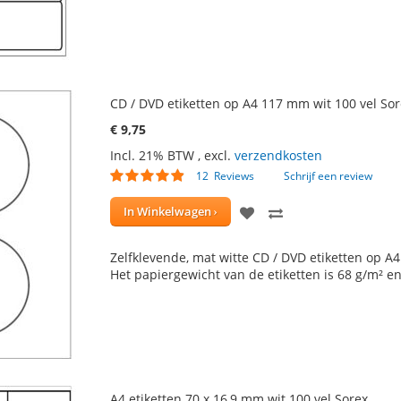
CD / DVD etiketten op A4 117 mm wit 100 vel So
€ 9,75
Incl. 21% BTW
,
excl.
verzendkosten
Waardering:
12
Reviews
Schrijf een review
93
100
% of
VOEG
TOEVOEGEN
In Winkelwagen
TOE
OM
Zelfklevende, mat witte CD / DVD etiketten op A4 v
AAN
TE
Het papiergewicht van de etiketten is 68 g/m² e
VERLANGLIJST
VERGELIJKEN
A4 etiketten 70 x 16,9 mm wit 100 vel Sorex