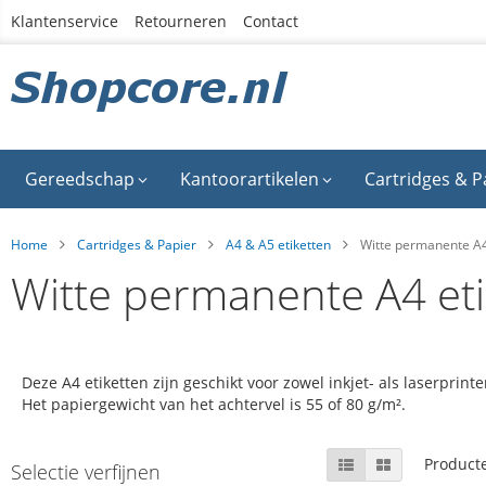
Ga
Klantenservice
Retourneren
Contact
naar
de
inhoud
Gereedschap
Kantoorartikelen
Cartridges & P
Home
Cartridges & Papier
A4 & A5 etiketten
Witte permanente A4
Witte permanente A4 eti
Deze A4 etiketten zijn geschikt voor zowel inkjet- als laserprin
Het papiergewicht van het achtervel is 55 of 80 g/m².
Skip
Tonen
Lijst
Foto-
Product
Selectie verfijnen
tabel
to
als