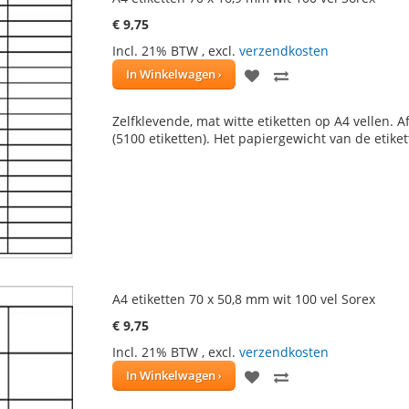
€ 9,75
Incl. 21% BTW
,
excl.
verzendkosten
VOEG
TOEVOEGEN
In Winkelwagen
TOE
OM
Zelfklevende, mat witte etiketten op A4 vellen. A
AAN
TE
(5100 etiketten). Het papiergewicht van de etike
VERLANGLIJST
VERGELIJKEN
A4 etiketten 70 x 50,8 mm wit 100 vel Sorex
€ 9,75
Incl. 21% BTW
,
excl.
verzendkosten
VOEG
TOEVOEGEN
In Winkelwagen
TOE
OM