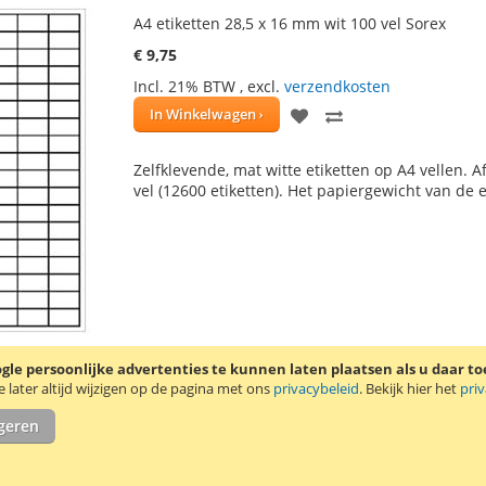
A4 etiketten 28,5 x 16 mm wit 100 vel Sorex
€ 9,75
Incl. 21% BTW
,
excl.
verzendkosten
VOEG
TOEVOEGEN
In Winkelwagen
TOE
OM
Zelfklevende, mat witte etiketten op A4 vellen. 
AAN
TE
vel (12600 etiketten). Het papiergewicht van de 
VERLANGLIJST
VERGELIJKEN
le persoonlijke advertenties te kunnen laten plaatsen als u daar t
A4 etiketten 36 x 30 mm wit 100 vel Sorex
later altijd wijzigen op de pagina met ons
privacybeleid
. Bekijk hier het
pri
€ 9,75
igeren
Incl. 21% BTW
,
excl.
verzendkosten
VOEG
TOEVOEGE
Tijdelijk niet leverbaar