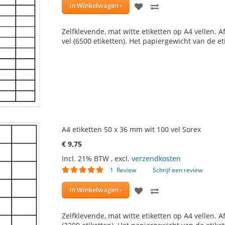
VOEG
TOEVOEGEN
In Winkelwagen
TOE
OM
Zelfklevende, mat witte etiketten op A4 vellen. A
AAN
TE
vel (6500 etiketten). Het papiergewicht van de et
VERLANGLIJST
VERGELIJKEN
A4 etiketten 50 x 36 mm wit 100 vel Sorex
€ 9,75
Incl. 21% BTW
,
excl.
verzendkosten
Waardering:
1
Review
Schrijf een review
100
100
% of
VOEG
TOEVOEGEN
In Winkelwagen
TOE
OM
Zelfklevende, mat witte etiketten op A4 vellen. A
AAN
TE