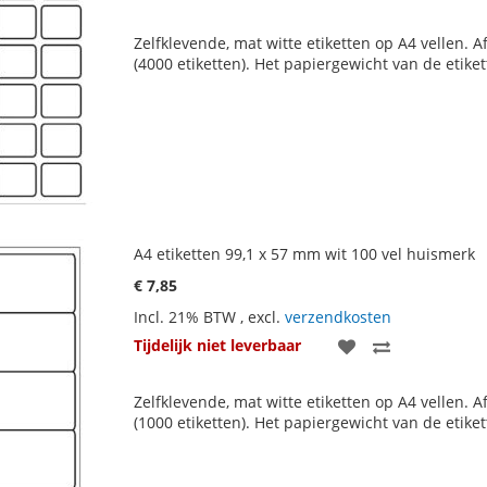
TOE
OM
Zelfklevende, mat witte etiketten op A4 vellen. A
AAN
TE
(4000 etiketten). Het papiergewicht van de etike
VERLANGLIJST
VERGELIJKE
A4 etiketten 99,1 x 57 mm wit 100 vel huismerk
€ 7,85
Incl. 21% BTW
,
excl.
verzendkosten
VOEG
TOEVOEGE
Tijdelijk niet leverbaar
TOE
OM
Zelfklevende, mat witte etiketten op A4 vellen. A
AAN
TE
(1000 etiketten). Het papiergewicht van de etike
VERLANGLIJST
VERGELIJKE