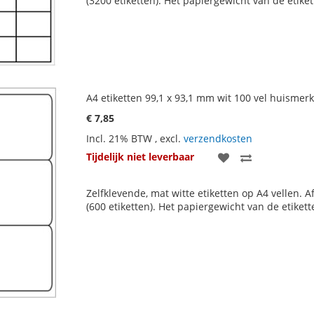
(3200 etiketten). Het papiergewicht van de etike
VERLANGLIJST
VERGELIJKEN
A4 etiketten 99,1 x 93,1 mm wit 100 vel huismerk
€ 7,85
Incl. 21% BTW
,
excl.
verzendkosten
VOEG
TOEVOEGE
Tijdelijk niet leverbaar
TOE
OM
Zelfklevende, mat witte etiketten op A4 vellen. A
AAN
TE
(600 etiketten). Het papiergewicht van de etiket
VERLANGLIJST
VERGELIJKE