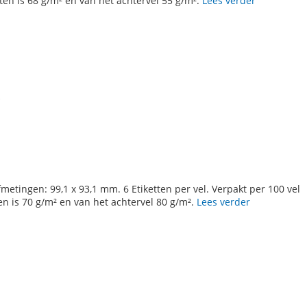
tten is 68 g/m² en van het achtervel 55 g/m².
Lees verder
N
fmetingen: 99,1 x 93,1 mm. 6 Etiketten per vel. Verpakt per 100 vel
ten is 70 g/m² en van het achtervel 80 g/m².
Lees verder
N