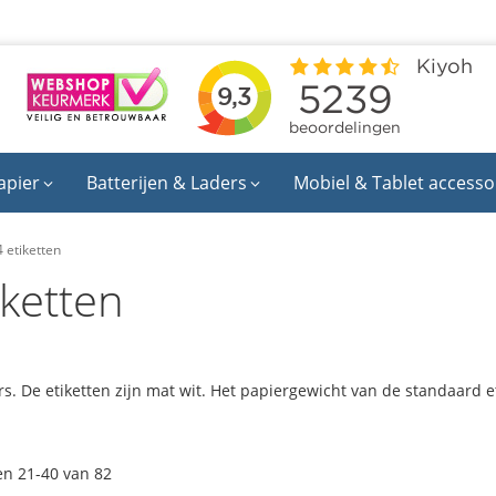
apier
Batterijen & Laders
Mobiel & Tablet accesso
 etiketten
ketten
ters. De etiketten zijn mat wit. Het papiergewicht van de standaard 
en
21
-
40
van
82