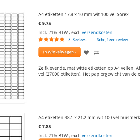
A4 etiketten 17,8 x 10 mm wit 100 vel Sorex
€ 9,75
Incl. 21% BTW
,
excl.
verzendkosten
Waardering:
3
Reviews
Schrijf een review
97
100
% of
VOEG
TOEVOEGEN
In Winkelwagen
TOE
OM
Zelfklevende, mat witte etiketten op A4 vellen. 
AAN
TE
vel (27000 etiketten). Het papiergewicht van de 
VERLANGLIJST
VERGELIJKEN
A4 etiketten 38,1 x 21,2 mm wit 100 vel huismerk
€ 7,85
Incl. 21% BTW
,
excl.
verzendkosten