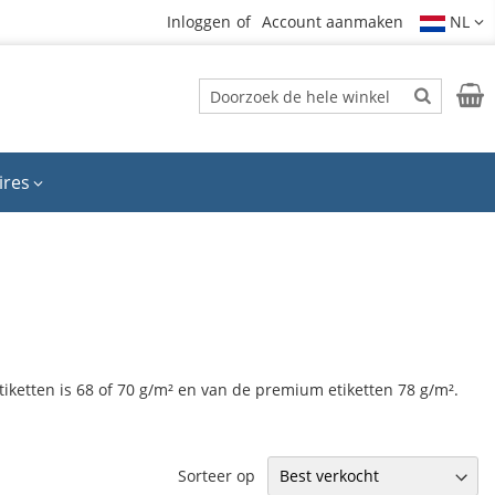
Inloggen
Account aanmaken
NL
Zoek
Wink
Zoek
ires
etiketten is 68 of 70 g/m² en van de premium etiketten 78 g/m².
Sorteer op