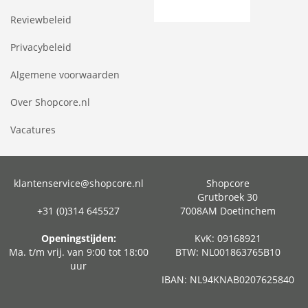
Reviewbeleid
Privacybeleid
Algemene voorwaarden
Over Shopcore.nl
Vacatures
klantenservice@shopcore.nl
Shopcore
Grutbroek 30
+31 (0)314 645527
7008AM Doetinchem
Openingstijden:
KvK: 09168921
Ma. t/m vrij. van 9:00 tot 18:00
BTW: NL001863765B10
uur
IBAN: NL94KNAB0207625840