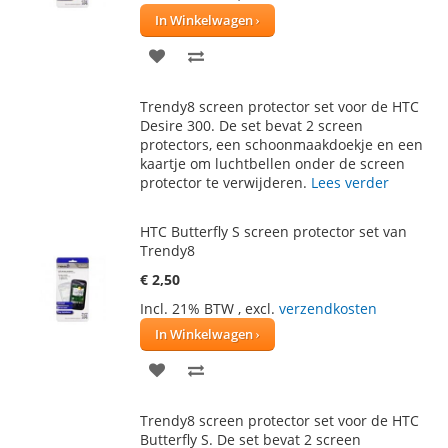
In Winkelwagen
VOEG
TOEVOEGEN
TOE
OM
Trendy8 screen protector set voor de HTC
AAN
TE
Desire 300. De set bevat 2 screen
protectors, een schoonmaakdoekje en een
VERLANGLIJST
VERGELIJKEN
kaartje om luchtbellen onder de screen
protector te verwijderen.
Lees verder
HTC Butterfly S screen protector set van
Trendy8
€ 2,50
Incl. 21% BTW
,
excl.
verzendkosten
In Winkelwagen
VOEG
TOEVOEGEN
TOE
OM
Trendy8 screen protector set voor de HTC
AAN
TE
Butterfly S. De set bevat 2 screen