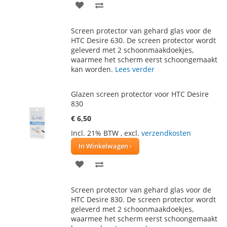
VOEG
TOEVOEGEN
TOE
OM
Screen protector van gehard glas voor de
AAN
TE
HTC Desire 630. De screen protector wordt
geleverd met 2 schoonmaakdoekjes,
VERLANGLIJST
VERGELIJKEN
waarmee het scherm eerst schoongemaakt
kan worden.
Lees verder
Glazen screen protector voor HTC Desire
830
€ 6,50
Incl. 21% BTW
,
excl.
verzendkosten
In Winkelwagen
VOEG
TOEVOEGEN
TOE
OM
Screen protector van gehard glas voor de
AAN
TE
HTC Desire 830. De screen protector wordt
geleverd met 2 schoonmaakdoekjes,
VERLANGLIJST
VERGELIJKEN
waarmee het scherm eerst schoongemaakt