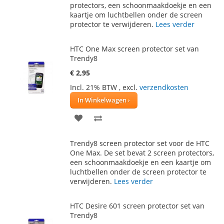
protectors, een schoonmaakdoekje en een
VERLANGLIJST
VERGELIJKEN
kaartje om luchtbellen onder de screen
protector te verwijderen.
Lees verder
HTC One Max screen protector set van
Trendy8
€ 2,95
Incl. 21% BTW
,
excl.
verzendkosten
In Winkelwagen
VOEG
TOEVOEGEN
TOE
OM
Trendy8 screen protector set voor de HTC
AAN
TE
One Max. De set bevat 2 screen protectors,
een schoonmaakdoekje en een kaartje om
VERLANGLIJST
VERGELIJKEN
luchtbellen onder de screen protector te
verwijderen.
Lees verder
HTC Desire 601 screen protector set van
Trendy8