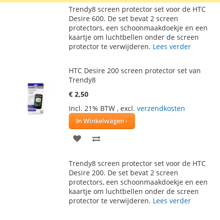
TOE
OM
Trendy8 screen protector set voor de HTC
AAN
TE
Desire 600. De set bevat 2 screen
protectors, een schoonmaakdoekje en een
VERLANGLIJST
VERGELIJKEN
kaartje om luchtbellen onder de screen
protector te verwijderen.
Lees verder
HTC Desire 200 screen protector set van
Trendy8
€ 2,50
Incl. 21% BTW
,
excl.
verzendkosten
In Winkelwagen
VOEG
TOEVOEGEN
TOE
OM
Trendy8 screen protector set voor de HTC
AAN
TE
Desire 200. De set bevat 2 screen
protectors, een schoonmaakdoekje en een
VERLANGLIJST
VERGELIJKEN
kaartje om luchtbellen onder de screen
protector te verwijderen.
Lees verder