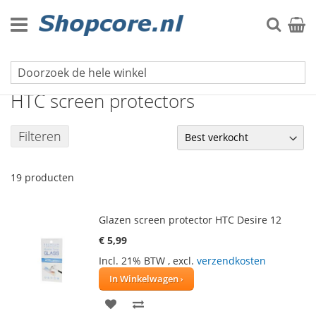
Ga
naar
Zoek
Winke
de
inhoud
Screen protectors voor mobiele telefoons
HTC screen protectors
Filteren
19
producten
Glazen screen protector HTC Desire 12
€ 5,99
Incl. 21% BTW
,
excl.
verzendkosten
In Winkelwagen
VOEG
TOEVOEGEN