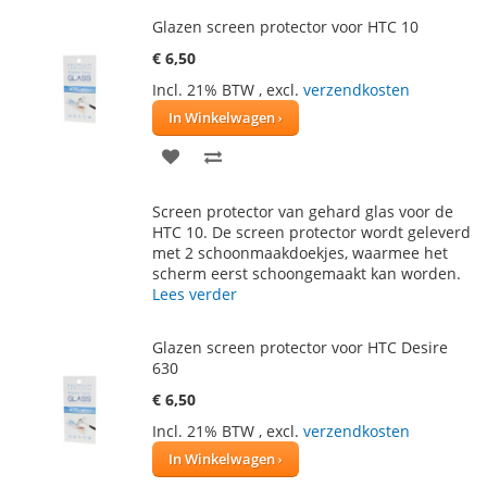
Glazen screen protector voor HTC 10
€ 6,50
Incl. 21% BTW
,
excl.
verzendkosten
In Winkelwagen
VOEG
TOEVOEGEN
TOE
OM
Screen protector van gehard glas voor de
AAN
TE
HTC 10. De screen protector wordt geleverd
met 2 schoonmaakdoekjes, waarmee het
VERLANGLIJST
VERGELIJKEN
scherm eerst schoongemaakt kan worden.
Lees verder
Glazen screen protector voor HTC Desire
630
€ 6,50
Incl. 21% BTW
,
excl.
verzendkosten
In Winkelwagen