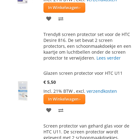
In Winkelwagen
VOEG
TOEVOEGEN
TOE
OM
Trendy8 screen protector set voor de HTC
AAN
TE
Desire 816. De set bevat 2 screen
protectors, een schoonmaakdoekje en een
VERLANGLIJST
VERGELIJKEN
kaartje om luchtbellen onder de screen
protector te verwijderen.
Lees verder
Glazen screen protector voor HTC U11
€ 5,50
Incl. 21% BTW
,
excl.
verzendkosten
In Winkelwagen
VOEG
TOEVOEGEN
TOE
OM
Screen protector van gehard glas voor de
AAN
TE
HTC U11. De screen protector wordt
geleverd met 2 schoonmaakdoekjes,