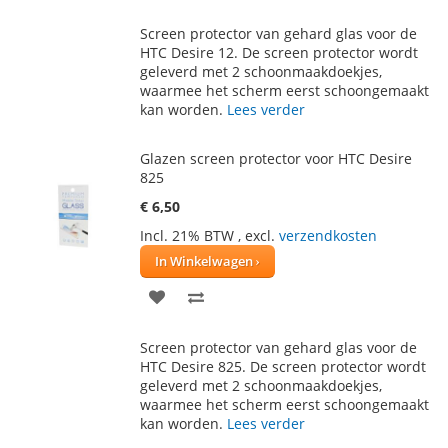
TOE
OM
Screen protector van gehard glas voor de
AAN
TE
HTC Desire 12. De screen protector wordt
geleverd met 2 schoonmaakdoekjes,
VERLANGLIJST
VERGELIJKEN
waarmee het scherm eerst schoongemaakt
kan worden.
Lees verder
Glazen screen protector voor HTC Desire
825
€ 6,50
Incl. 21% BTW
,
excl.
verzendkosten
In Winkelwagen
VOEG
TOEVOEGEN
TOE
OM
Screen protector van gehard glas voor de
AAN
TE
HTC Desire 825. De screen protector wordt
geleverd met 2 schoonmaakdoekjes,
VERLANGLIJST
VERGELIJKEN
waarmee het scherm eerst schoongemaakt
kan worden.
Lees verder