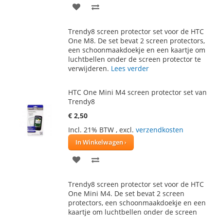
VOEG
TOEVOEGEN
TOE
OM
Trendy8 screen protector set voor de HTC
AAN
TE
One M8. De set bevat 2 screen protectors,
een schoonmaakdoekje en een kaartje om
VERLANGLIJST
VERGELIJKEN
luchtbellen onder de screen protector te
verwijderen.
Lees verder
HTC One Mini M4 screen protector set van
Trendy8
€ 2,50
Incl. 21% BTW
,
excl.
verzendkosten
In Winkelwagen
VOEG
TOEVOEGEN
TOE
OM
Trendy8 screen protector set voor de HTC
AAN
TE
One Mini M4. De set bevat 2 screen
protectors, een schoonmaakdoekje en een
VERLANGLIJST
VERGELIJKEN
kaartje om luchtbellen onder de screen