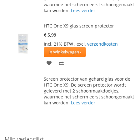
VERLANGLIJST
VERGELIJKEN
waarmee het scherm eerst schoongemaakt
kan worden.
Lees verder
HTC One X9 glas screen protector
€ 5,99
Incl. 21% BTW
,
excl.
verzendkosten
In Winkelwagen
VOEG
TOEVOEGEN
TOE
OM
Screen protector van gehard glas voor de
AAN
TE
HTC One X9. De screen protector wordt
geleverd met 2 schoonmaakdoekjes,
VERLANGLIJST
VERGELIJKEN
waarmee het scherm eerst schoongemaakt
kan worden.
Lees verder
Mijn verlanglijst