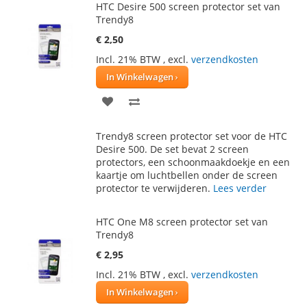
HTC Desire 500 screen protector set van
Trendy8
€ 2,50
Incl. 21% BTW
,
excl.
verzendkosten
In Winkelwagen
VOEG
TOEVOEGEN
TOE
OM
Trendy8 screen protector set voor de HTC
AAN
TE
Desire 500. De set bevat 2 screen
protectors, een schoonmaakdoekje en een
VERLANGLIJST
VERGELIJKEN
kaartje om luchtbellen onder de screen
protector te verwijderen.
Lees verder
HTC One M8 screen protector set van
Trendy8
€ 2,95
Incl. 21% BTW
,
excl.
verzendkosten
In Winkelwagen