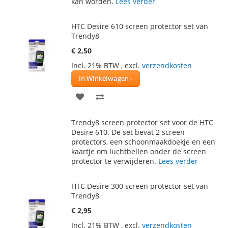
kan worden.
Lees verder
HTC Desire 610 screen protector set van
Trendy8
€ 2,50
Incl. 21% BTW
,
excl.
verzendkosten
In Winkelwagen
VOEG
TOEVOEGEN
TOE
OM
Trendy8 screen protector set voor de HTC
AAN
TE
Desire 610. De set bevat 2 screen
protectors, een schoonmaakdoekje en een
VERLANGLIJST
VERGELIJKEN
kaartje om luchtbellen onder de screen
protector te verwijderen.
Lees verder
HTC Desire 300 screen protector set van
Trendy8
€ 2,95
Incl. 21% BTW
,
excl.
verzendkosten