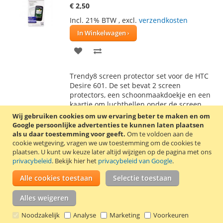
€ 2,50
Incl. 21% BTW
,
excl.
verzendkosten
In Winkelwagen
VOEG
TOEVOEGEN
TOE
OM
Trendy8 screen protector set voor de HTC
AAN
TE
Desire 601. De set bevat 2 screen
protectors, een schoonmaakdoekje en een
VERLANGLIJST
VERGELIJKEN
kaartje om luchtbellen onder de screen
protector te verwijderen.
Lees verder
Wij gebruiken cookies om uw ervaring beter te maken en om
Google persoonlijke advertenties te kunnen laten plaatsen
als u daar toestemming voor geeft.
Om te voldoen aan de
HTC Desire 600 screen protector set van
cookie wetgeving, vragen we uw toestemming om de cookies te
Trendy8
plaatsen.
U kunt uw keuze later altijd wijzigen op de pagina met ons
privacybeleid
. Bekijk hier het
privacybeleid van Google
.
€ 2,95
Incl. 21% BTW
,
excl.
verzendkosten
Alle cookies toestaan
Selectie toestaan
In Winkelwagen
Alles weigeren
VOEG
TOEVOEGEN
Noodzakelijk
Analyse
Marketing
Voorkeuren