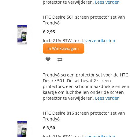
protector te verwijderen.
Lees verder
HTC Desire 501 screen protector set van
Trendy8
€ 2,95
Incl. 21% BTW
,
excl.
verzendkosten
In Winkelwagen
VOEG
TOEVOEGEN
TOE
OM
Trendy8 screen protector set voor de HTC
AAN
TE
Desire 501. De set bevat 2 screen
protectors, een schoonmaakdoekje en een
VERLANGLIJST
VERGELIJKEN
kaartje om luchtbellen onder de screen
protector te verwijderen.
Lees verder
HTC Desire 816 screen protector set van
Trendy8
€ 3,50
Incl. 21% BTW
,
excl.
verzendkosten